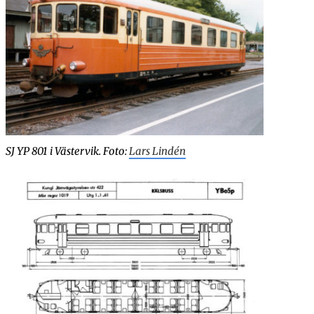
7-16: Kollision vägfordon, Frösunda.
SJ YP 801 i Västervik. Foto:
Lars Lindén
rserum.
eda–Flybo.