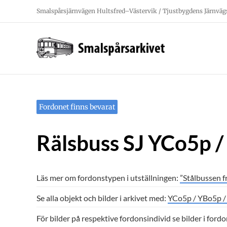
Fortsätt
Smalspårsjärnvägen Hultsfred–Västervik / Tjustbygdens Järnväg
till
innehållet
Fordonet finns bevarat
Rälsbuss SJ YCo5p /
Läs mer om fordonstypen i utställningen:
”Stålbussen f
Se alla objekt och bilder i arkivet med:
YCo5p / YBo5p /
För bilder på respektive fordonsindivid se bilder i ford