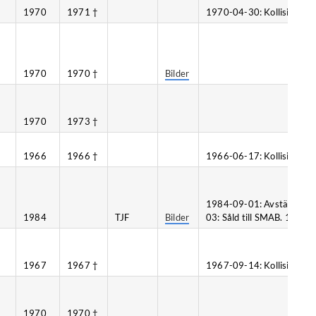
1970
1971 †
1970-04-30: Kollision, Br
1970
1970 †
Bilder
1970
1973 †
1966
1966 †
1966-06-17: Kollision, Tju
1984-09-01: Avställd. 1985
1984
TJF
Bilder
03: Såld till SMAB. 1997-10
1967
1967 †
1967-09-14: Kollision, St
1970
1970 †