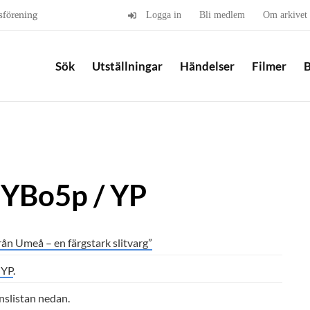
sförening
Logga in
Bli medlem
Om arkivet
Sök
Utställningar
Händelser
Filmer
B
 YBo5p / YP
rån Umeå – en färgstark slitvarg”
 YP
.
onslistan nedan.