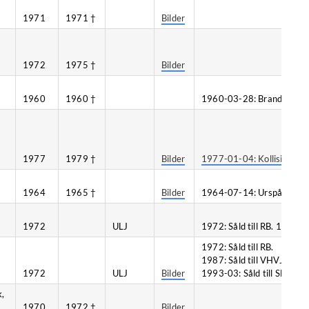
1971
1971 †
Bilder
1972
1975 †
Bilder
1960
1960 †
1960-03-28: Brand, Norrk
1977
1979 †
Bilder
1977-01-04: Kollision, T
1964
1965 †
Bilder
1964-07-14: Urspårning, 
1972
ULJ
1972: Såld till RB. 1987: Så
1972: Såld till RB.
1987: Såld till VHVJ. 198
1972
ULJ
Bilder
1993-03: Såld till SMAB. 1
k,
1970
1972 †
Bilder