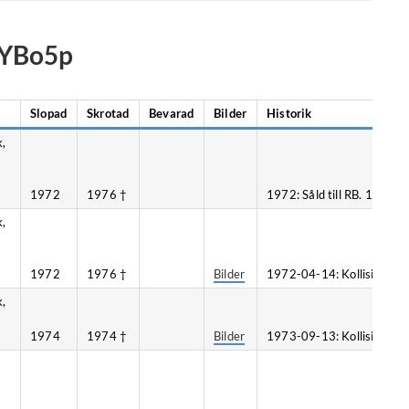
n YBo5p
Slopad
Skrotad
Bevarad
Bilder
Historik
k,
1972
1976 †
1972: Såld till RB. 1974-0
k,
1972
1976 †
Bilder
1972-04-14: Kollision, Vi
k,
1974
1974 †
Bilder
1973-09-13: Kollision, Ås