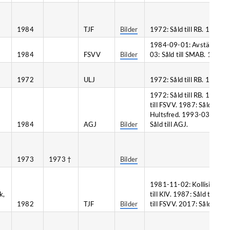
1984
TJF
Bilder
1972: Såld till RB. 1984-04:
1984-09-01: Avställd. 1985
1984
FSVV
Bilder
03: Såld till SMAB. 1997: Så
1972
ULJ
1972: Såld till RB. 1987: Så
1972: Såld till RB. 1982-0
till FSVV. 1987: Såld til
Hultsfred. 1993-03: Såld 
1984
AGJ
Bilder
Såld till AGJ.
1973
1973 †
Bilder
1981-11-02: Kollision, Eve
k,
till KlV. 1987: Såld till 
1982
TJF
Bilder
till FSVV. 2017: Såld till TJ