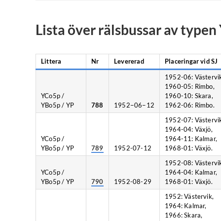
Lista över rälsbussar av type
Littera
Nr
Levererad
Placeringar vid SJ
1952-06: Västervi
1960-05: Rimbo,
YCo5p /
1960-10: Skara,
YBo5p / YP
788
1952−06−12
1962-06: Rimbo.
1952-07: Västervi
1964-04: Växjö,
YCo5p /
1964-11: Kalmar,
YBo5p / YP
789
1952-07-12
1968-01: Växjö.
1952-08: Västervi
YCo5p /
1964-04: Kalmar,
YBo5p / YP
790
1952-08-29
1968-01: Växjö.
1952: Västervik,
1964: Kalmar,
1966: Skara,