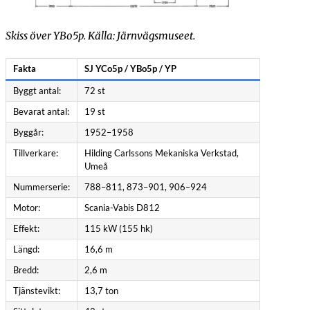
Skiss över YBo5p. Källa: Järnvägsmuseet.
Fakta
SJ YCo5p / YBo5p / YP
Byggt antal:
72 st
öping.
Bevarat antal:
19 st
Byggår:
1952–1958
Tillverkare:
Hilding Carlssons Mekaniska Verkstad,
una–Väderum.
Umeå
Nummerserie:
788–811, 873–901, 906–924
Åtvidaberg.
Motor:
Scania-Vabis D812
ld till ULJ.
Effekt:
115 kW (155 hk)
Längd:
16,6 m
9-08-12: Krockskadad med YP 886 i Hultsfred.
Bredd:
2,6 m
997-10-18: Såld till FSVV. 2010: Såld till ULJ.
Tjänstevikt:
13,7 ton