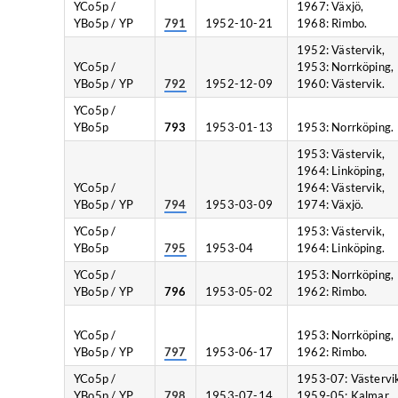
YCo5p /
1967: Växjö,
YBo5p / YP
791
1952-10-21
1968: Rimbo.
1952: Västervik,
YCo5p /
1953: Norrköping,
YBo5p / YP
792
1952-12-09
1960: Västervik.
YCo5p /
YBo5p
793
1953-01-13
1953: Norrköping.
1953: Västervik,
1964: Linköping,
YCo5p /
1964: Västervik,
YBo5p / YP
794
1953-03-09
1974: Växjö.
YCo5p /
1953: Västervik,
YBo5p
795
1953-04
1964: Linköping.
YCo5p /
1953: Norrköping,
YBo5p / YP
796
1953-05-02
1962: Rimbo.
YCo5p /
1953: Norrköping,
YBo5p / YP
797
1953-06-17
1962: Rimbo.
YCo5p /
1953-07: Västervi
YBo5p / YP
798
1953-07-14
1959-05: Kalmar.