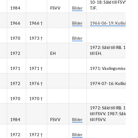
10-18: Såld till FSVV. 1
1984
FSVV
Bilder
TJF.
1966
1966 †
Bilder
1966-06-19: Kollision, Hul
1970
1973 †
Bilder
1972: Såld till RB. 1978: 
1972
EH
till EH.
1971
1971 †
1971: Växlingsmissöde.
1972
1976 †
1974-07-16: Kollision, Fr
1970
1970 †
1972: Såld till RB. 1981-0
till FSVV. 1987: Såld till
1984
FSVV
Bilder
till FSVV.
1972
1972 †
Bilder