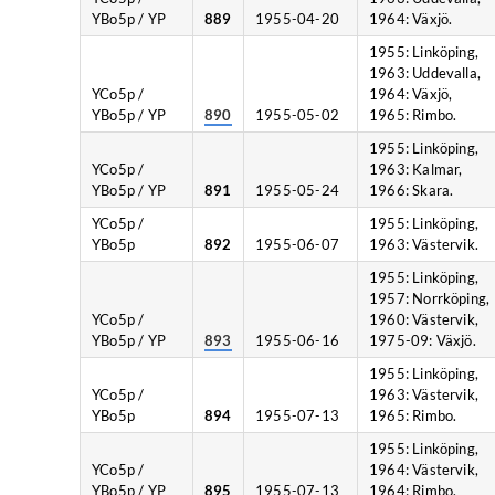
YBo5p / YP
889
1955-04-20
1964: Växjö.
1955: Linköping,
1963: Uddevalla,
YCo5p /
1964: Växjö,
YBo5p / YP
890
1955-05-02
1965: Rimbo.
1955: Linköping,
YCo5p /
1963: Kalmar,
YBo5p / YP
891
1955-05-24
1966: Skara.
YCo5p /
1955: Linköping,
YBo5p
892
1955-06-07
1963: Västervik.
1955: Linköping,
1957: Norrköping,
YCo5p /
1960: Västervik,
YBo5p / YP
893
1955-06-16
1975-09: Växjö.
1955: Linköping,
YCo5p /
1963: Västervik,
YBo5p
894
1955-07-13
1965: Rimbo.
1955: Linköping,
YCo5p /
1964: Västervik,
YBo5p / YP
895
1955-07-13
1964: Rimbo.