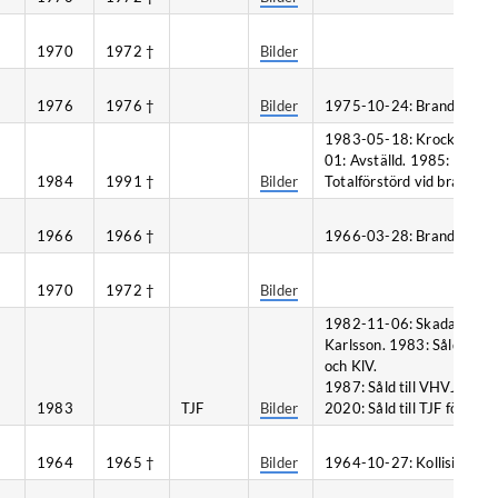
1970
1972 †
Bilder
1976
1976 †
Bilder
1975-10-24: Brand, Vena
1983-05-18: Krock med g
01: Avställd. 1985: Såld t
1984
1991 †
Bilder
Totalförstörd vid brand, Å
1966
1966 †
1966-03-28: Brand, Kalm
1970
1972 †
Bilder
1982-11-06: Skadad vid br
Karlsson. 1983: Såld till 
och KlV.
1987: Såld till VHVJ. 1993
1983
TJF
Bilder
2020: Såld till TJF för 50.
1964
1965 †
Bilder
1964-10-27: Kollision, Bl