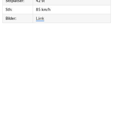
Sittplatser:
42 st
Sth:
85 km/h
Bilder:
Länk
–Gnötteln.
ranatkastare Kvarnagården–Braås. 1984-09-
ill FSVV. 1987: Såld till VHVJ. 1989-07-03:
seda.
ar.
and, Växjö. 1983-08-25: Såld till Björn
KlV. 1984-11-13: Skickad från Örebro till Deje
-03: Såld till SMAB. 1997-10-18: Såld till FSVV.
000 kr.
omstermåla.