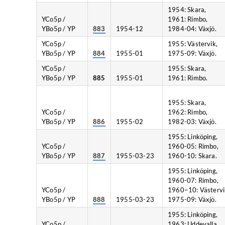
1954: Skara,
YCo5p /
1961: Rimbo,
YBo5p / YP
883
1954-12
1984-04: Växjö.
YCo5p /
1955: Västervik,
YBo5p / YP
884
1955-01
1975-09: Växjö.
YCo5p /
1955: Skara,
YBo5p / YP
885
1955-01
1961: Rimbo.
1955: Skara,
YCo5p /
1962: Rimbo,
YBo5p / YP
886
1955-02
1982-03: Växjö.
1955: Linköping,
YCo5p /
1960-05: Rimbo,
YBo5p / YP
887
1955-03-23
1960-10: Skara.
1955: Linköping,
1960-07: Rimbo,
YCo5p /
1960−10: Västervi
YBo5p / YP
888
1955-03-23
1975-09: Växjö.
1955: Linköping,
YCo5p /
1963: Uddevalla,