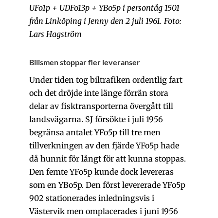
UFo1p + UDFo13p + YBo5p i persontåg 1501
från Linköping i Jenny den 2 juli 1961. Foto:
Lars Hagström
Bilismen stoppar fler leveranser
Under tiden tog biltrafiken ordentlig fart
och det dröjde inte länge förrän stora
delar av fisktransporterna övergått till
landsvägarna. SJ försökte i juli 1956
begränsa antalet YFo5p till tre men
tillverkningen av den fjärde YFo5p hade
då hunnit för långt för att kunna stoppas.
Den femte YFo5p kunde dock levereras
som en YBo5p. Den först levererade YFo5p
902 stationerades inledningsvis i
Västervik men omplacerades i juni 1956