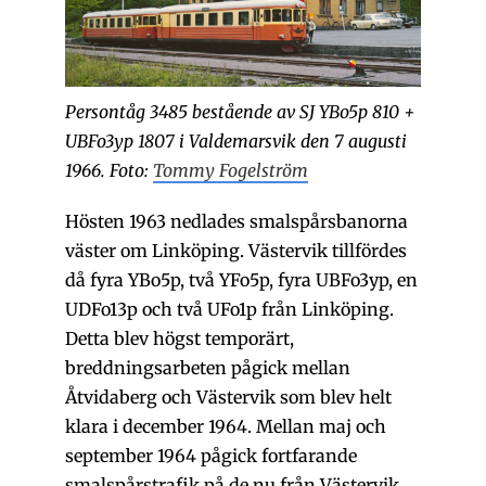
Persontåg 3485 bestående av SJ YBo5p 810 +
UBFo3yp 1807 i Valdemarsvik den 7 augusti
1966. Foto:
Tommy Fogelström
Hösten 1963 nedlades smalspårsbanorna
väster om Linköping. Västervik tillfördes
då fyra YBo5p, två YFo5p, fyra UBFo3yp, en
UDFo13p och två UFo1p från Linköping.
Detta blev högst temporärt,
breddningsarbeten pågick mellan
Åtvidaberg och Västervik som blev helt
klara i december 1964. Mellan maj och
september 1964 pågick fortfarande
smalspårstrafik på de nu från Västervik