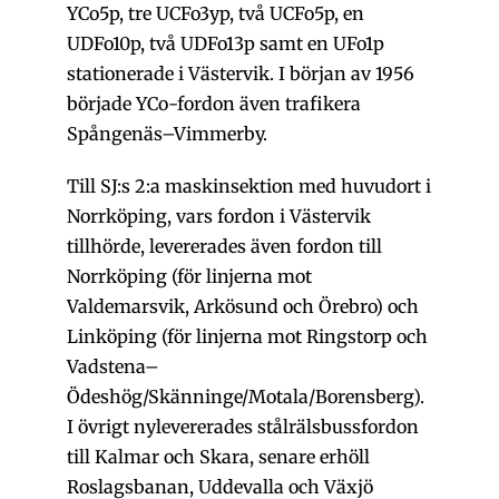
YCo5p, tre UCFo3yp, två UCFo5p, en
UDFo10p, två UDFo13p samt en UFo1p
stationerade i Västervik. I början av 1956
började YCo-fordon även trafikera
Spångenäs–Vimmerby.
Till SJ:s 2:a maskinsektion med huvudort i
Norrköping, vars fordon i Västervik
tillhörde, levererades även fordon till
Norrköping (för linjerna mot
Valdemarsvik, Arkösund och Örebro) och
Linköping (för linjerna mot Ringstorp och
Vadstena–
Ödeshög/Skänninge/Motala/Borensberg).
I övrigt nylevererades stålrälsbussfordon
till Kalmar och Skara, senare erhöll
Roslagsbanan, Uddevalla och Växjö