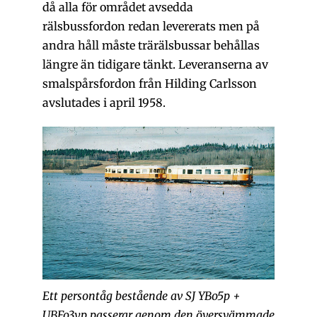
då alla för området avsedda
rälsbussfordon redan levererats men på
andra håll måste trärälsbussar behållas
längre än tidigare tänkt. Leveranserna av
smalspårsfordon från Hilding Carlsson
avslutades i april 1958.
Ett persontåg bestående av SJ YBo5p +
UBFo3yp passerar genom den översvämmade