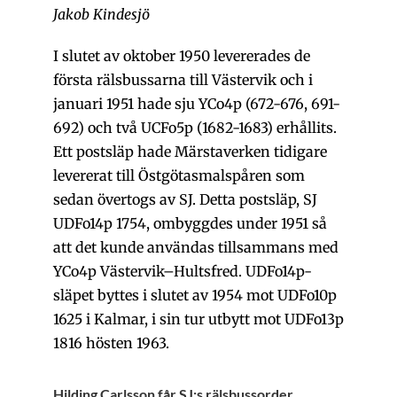
Jakob Kindesjö
I slutet av oktober 1950 levererades de
första rälsbussarna till Västervik och i
januari 1951 hade sju YCo4p (672-676, 691-
692) och två UCFo5p (1682-1683) erhållits.
Ett postsläp hade Märstaverken tidigare
levererat till Östgötasmalspåren som
sedan övertogs av SJ. Detta postsläp, SJ
UDFo14p 1754, ombyggdes under 1951 så
att det kunde användas tillsammans med
YCo4p Västervik–Hultsfred. UDFo14p-
släpet byttes i slutet av 1954 mot UDFo10p
1625 i Kalmar, i sin tur utbytt mot UDFo13p
1816 hösten 1963.
Hilding Carlsson får SJ:s rälsbussorder