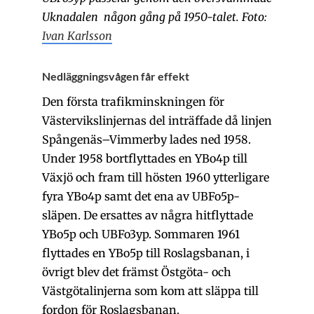
Uknadalen någon gång på 1950-talet. Foto:
Ivan Karlsson
Nedläggningsvågen får effekt
Den första trafikminskningen för
Västervikslinjernas del inträffade då linjen
Spångenäs–Vimmerby lades ned 1958.
Under 1958 bortflyttades en YBo4p till
Växjö och fram till hösten 1960 ytterligare
fyra YBo4p samt det ena av UBFo5p-
släpen. De ersattes av några hitflyttade
YBo5p och UBFo3yp. Sommaren 1961
flyttades en YBo5p till Roslagsbanan, i
övrigt blev det främst Östgöta- och
Västgötalinjerna som kom att släppa till
fordon för Roslagsbanan.