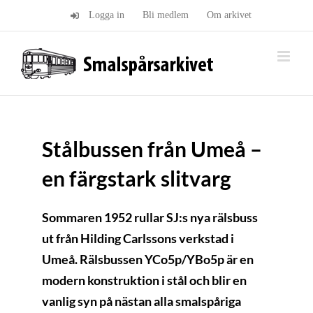
Fortsätt
Logga in
Bli medlem
Om arkivet
till
innehållet
Stålbussen från Umeå –
en färgstark slitvarg
Sommaren 1952 rullar SJ:s nya rälsbuss
ut från Hilding Carlssons verkstad i
Umeå. Rälsbussen YCo5p/YBo5p är en
modern konstruktion i stål och blir en
vanlig syn på nästan alla smalspåriga