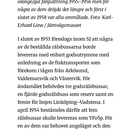
orange/gul färgsättning 1955–1956 men för
några av dem dröjde det längre och först i
slutet av 1958 var alla ommålade. Foto: Karl-
Erhard Liew / Järnvägsmuseet
I slutet av 1953 föreslogs inom SJ att några
av de beställda rälsbussarna borde
levereras med enbart godsutrymme med
anledning av de fisktransporter som
förekom i tågen från Arkösund,
Valdemarsvik och Västervik. För
ändamålet behövdes tre godsrälsbussar,
en fjärde godsrälsbuss som reserv samt en
femte för linjen Linköping–Vadstena. I
april 1954 bestämdes därför att fem
rälsbussar skulle levereras som YFo5p. För
en av dem var behovet angeläget och den