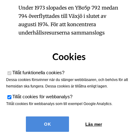
Under 1973 slopades en YBo5p 792 medan
794 överflyttades till Växjö i slutet av
augusti 1974. För att koncentrera
underhållsresurserna sammanslogs
omloppen för de smalspåriga
rälsbussfordonen i Växjö och Västervik i
Cookies
oktober 1975 och tågbytena i Hultsfred
bortföll. Stationeringen i Västervik
Tillåt funktionella cookies
?
upphörde formellt i juni 1976 varefter alla
Dessa cookies försvinner när du stänger webbläsaren, och behövs för att
smalspårsfordon underhölls i Växjö.
hemsidan ska fungera. Dessa cookies är tillåtna enligt lagen.
Även fortsättningsvis förblev
Tillåt cookies för webbanalys
?
Tillåt cookies för webbanalys som till exempel Google Analytics.
fordonssituationen besvärlig då den
samlade fordonsparken efter 1976 endast
utgjordes av nio YBo5p, två UBFo3yp, två
Läs mer
UBFo4yp samt en UBo3yp. Detta för fem
Cookies