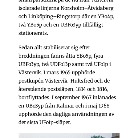
isolerade linjerna Norsholm–Åtvidaberg
och Linköping–Ringstorp där en YBo4p,
två YBo5p och en UBFo3yp tillfälligt
stationerats.
Sedan allt stabiliserat sig efter
breddningen fanns åtta YBo5p, fyra
UBFo3yp, två UDFo13p samt två UFo1p i
Västervik. I mars 1965 upphörde
postkupén Västervik–Hultsfred och de
återstående postsläpen, 1814 och 1816,
bortflyttades. I september 1967 inlånades
en UBo3yp från Kalmar och i maj 1968
upphörde den dagliga användningen av
det sista UFo1p-släpet.