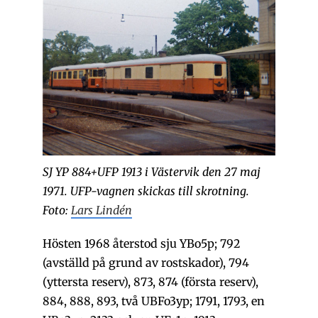
SJ YP 884+UFP 1913 i Västervik den 27 maj
1971. UFP-vagnen skickas till skrotning.
Foto:
Lars Lindén
Hösten 1968 återstod sju YBo5p; 792
(avställd på grund av rostskador), 794
(yttersta reserv), 873, 874 (första reserv),
884, 888, 893, två UBFo3yp; 1791, 1793, en