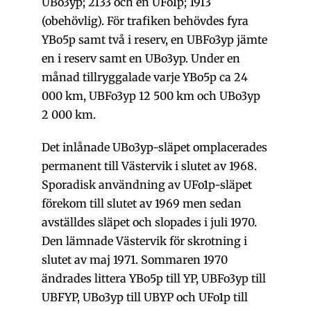
UBo3yp; 2133 och en UFo1p; 1913
(obehövlig). För trafiken behövdes fyra
YBo5p samt två i reserv, en UBFo3yp jämte
en i reserv samt en UBo3yp. Under en
månad tillryggalade varje YBo5p ca 24
000 km, UBFo3yp 12 500 km och UBo3yp
2 000 km.
Det inlånade UBo3yp-släpet omplacerades
permanent till Västervik i slutet av 1968.
Sporadisk användning av UFo1p-släpet
förekom till slutet av 1969 men sedan
avställdes släpet och slopades i juli 1970.
Den lämnade Västervik för skrotning i
slutet av maj 1971. Sommaren 1970
ändrades littera YBo5p till YP, UBFo3yp till
UBFYP, UBo3yp till UBYP och UFo1p till