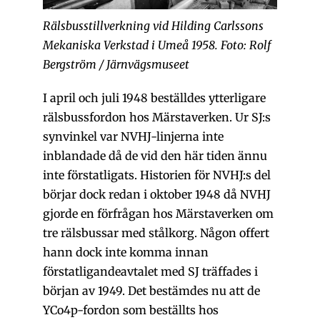
Rälsbusstillverkning vid Hilding Carlssons
Mekaniska Verkstad i Umeå 1958. Foto: Rolf
Bergström / Järnvägsmuseet
I april och juli 1948 beställdes ytterligare
rälsbussfordon hos Märstaverken. Ur SJ:s
synvinkel var NVHJ-linjerna inte
inblandade då de vid den här tiden ännu
inte förstatligats. Historien för NVHJ:s del
börjar dock redan i oktober 1948 då NVHJ
gjorde en förfrågan hos Märstaverken om
tre rälsbussar med stålkorg. Någon offert
hann dock inte komma innan
förstatligandeavtalet med SJ träffades i
början av 1949. Det bestämdes nu att de
YCo4p-fordon som beställts hos