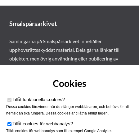
Smalspårsarkivet
Samlingarna på Smalspårsarkivet innehåller
upphovsrättsskyddat material. Dela gärna länkar till
objekten, men övrig användning eller publicering av
materialet kräver vårt tillstånd. Läs mer om våra
användarvillkor här
.
Cookies
Tillåt funktionella cookies
?
Dessa cookies försvinner när du stänger webbläsaren, och behövs för att
hemsidan ska fungera. Dessa cookies är tillåtna enligt lagen.
Tillåt cookies för webbanalys
?
Tillåt cookies för webbanalys som till exempel Google Analytics.