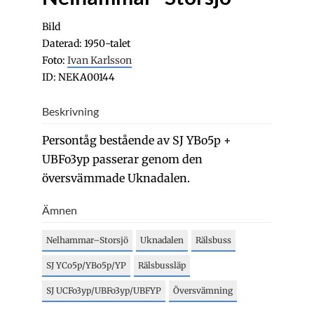
Bild
Daterad: 1950-talet
Foto:
Ivan Karlsson
ID: NEKA00144
Beskrivning
Persontåg bestående av SJ YBo5p +
UBFo3yp passerar genom den
översvämmade Uknadalen.
Ämnen
Nelhammar–Storsjö
Uknadalen
Rälsbuss
SJ YCo5p/YBo5p/YP
Rälsbussläp
SJ UCFo3yp/UBFo3yp/UBFYP
Översvämning