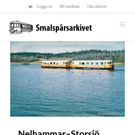
Fortsätt
Logga in
Bli medlem
Om arkivet
till
innehållet
Nelhammar–Storsjö