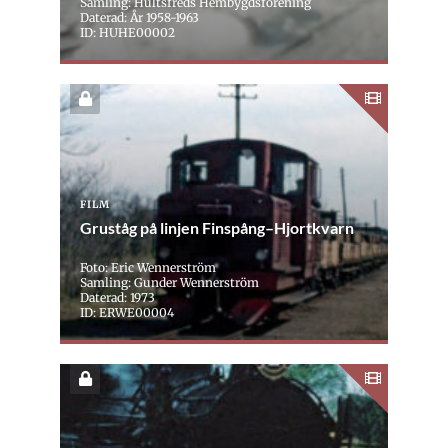
Samling: Hultsfreds Hembygdsförening
Daterad: År 1958-1963
ID: HUHE00002
FILM
Gruståg på linjen Finspång–Hjortkvarn
Foto: Eric Wennerström
Samling: Gunder Wennerström
Daterad: 1973
ID: ERWE00004