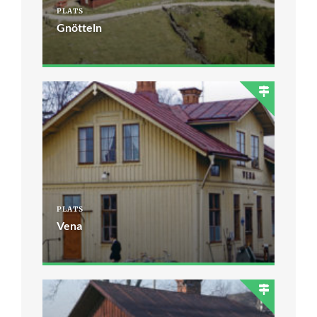
PLATS
Gnötteln
PLATS
Vena