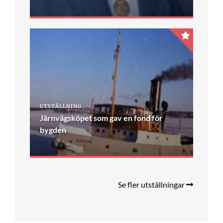
UTSTÄLLNING
Järnvägsköpet som gav en fond för
bygden
Se fler utställningar