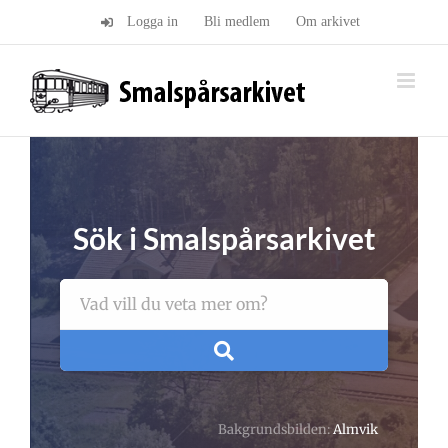
Fortsätt
Logga in
Bli medlem
Om arkivet
till
innehållet
Sök i Smalspårsarkivet
Bakgrundsbilden:
Almvik