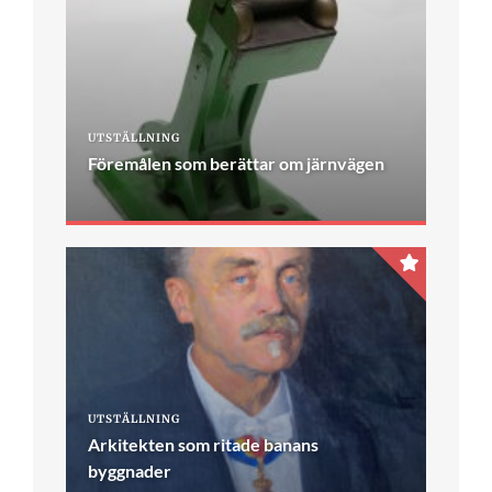
UTSTÄLLNING
Föremålen som berättar om järnvägen
UTSTÄLLNING
Arkitekten som ritade banans
byggnader