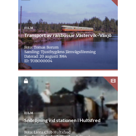
FILM
Transport av rälsbussar Västervik–Växjö
Foto: Tomas Borum
Samling: Tjustbygdens Järnvägsförening
Daterad: 20 augusti 1984
ID: TOBO00004
FILM
Snöröjning vid stationen i Hultsfred
Foto: Lions Club Hultsfred