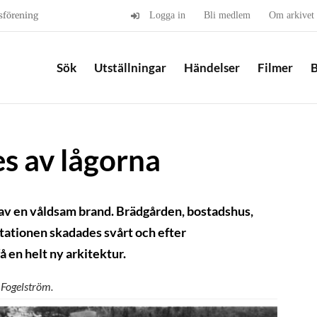
sförening
Logga in
Bli medlem
Om arkivet
Sök
Utställningar
Händelser
Filmer
B
s av lågorna
 av en våldsam brand. Brädgården, bostadshus,
tationen skadades svårt och efter
en helt ny arkitektur.
Fogelström.