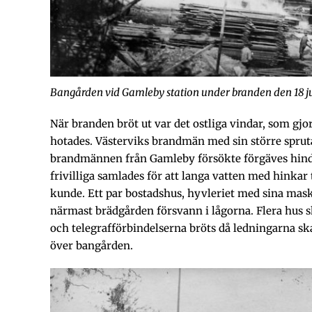
Bangården vid Gamleby station under branden den 18 ju
När branden bröt ut var det ostliga vindar, som gj
hotades. Västerviks brandmän med sin större sprut
brandmännen från Gamleby försökte förgäves hind
frivilliga samlades för att langa vatten med hinkar t
kunde. Ett par bostadshus, hyvleriet med sina ma
närmast brädgården försvann i lågorna. Flera hus s
och telegrafförbindelserna bröts då ledningarna ska
över bangården.