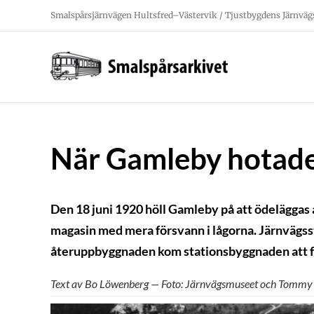
Fortsätt
Smalspårsjärnvägen Hultsfred–Västervik / Tjustbygdens Järnväg
till
innehållet
När Gamleby hotade
Den 18 juni 1920 höll Gamleby på att ödeläggas
magasin med mera försvann i lågorna. Järnvägss
återuppbyggnaden kom stationsbyggnaden att få 
Text av Bo Löwenberg — Foto: Järnvägsmuseet och Tommy 