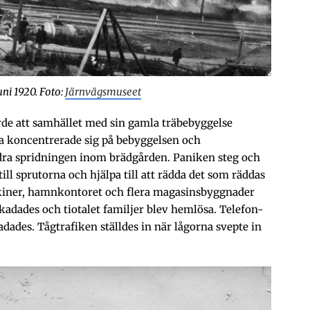
ni 1920. Foto:
Järnvägsmuseet
orde att samhället med sin gamla träbebyggelse
a koncentrerade sig på bebyggelsen och
ra spridningen inom brädgården. Paniken steg och
ill sprutorna och hjälpa till att rädda det som räddas
skiner, hamnkontoret och flera magasinsbyggnader
kadades och tiotalet familjer blev hemlösa. Telefon-
dades. Tågtrafiken ställdes in när lågorna svepte in