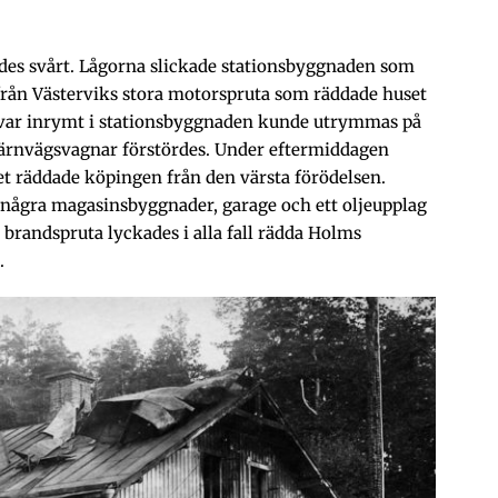
ades svårt. Lågorna slickade stationsbyggnaden som
 från Västerviks stora motorspruta som räddade huset
m var inrymt i stationsbyggnaden kunde utrymmas på
järnvägsvagnar förstördes. Under eftermiddagen
det räddade köpingen från den värsta förödelsen.
 några magasinsbyggnader, garage och ett oljeupplag
brandspruta lyckades i alla fall rädda Holms
.