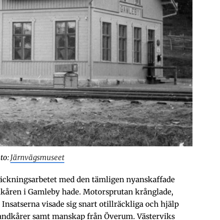
oto:
Järnvägsmuseet
läckningsarbetet med den tämligen nyanskaffade
kåren i Gamleby hade. Motorsprutan krånglade,
nsatserna visade sig snart otillräckliga och hjälp
brandkårer samt manskap från Överum. Västerviks