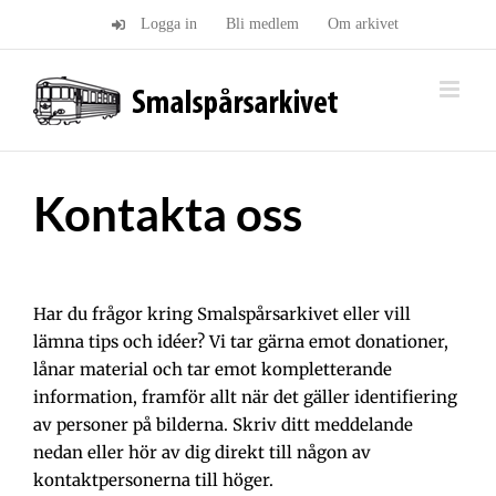
Fortsätt
Logga in
Bli medlem
Om arkivet
till
innehållet
Kontakta oss
Har du frågor kring Smalspårsarkivet eller vill
lämna tips och idéer? V
i tar gärna emot donationer,
lånar material och tar emot kompletterande
information, framför allt när det gäller identifiering
av personer på bilderna.
Skriv ditt meddelande
nedan eller hör av dig direkt till någon av
kontaktpersonerna till höger.