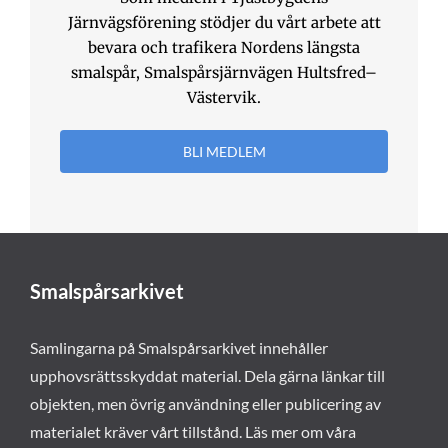
Järnvägsförening stödjer du vårt arbete att
bevara och trafikera Nordens längsta
smalspår, Smalspårsjärnvägen Hultsfred–
Västervik.
BLI MEDLEM
Smalspårsarkivet
Samlingarna på Smalspårsarkivet innehåller
upphovsrättsskyddat material. Dela gärna länkar till
objekten, men övrig användning eller publicering av
materialet kräver vårt tillstånd. Läs mer om våra