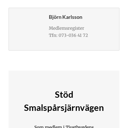
Björn Karlsson
Medlemsregister
Tfn: 073-036 41 72
Stöd
Smalspårsjärnvägen
Som medlem i Tjustbygdens