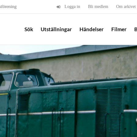
sförening
Logga in
Bli medlem
Om arkivet
Sök
Utställningar
Händelser
Filmer
B