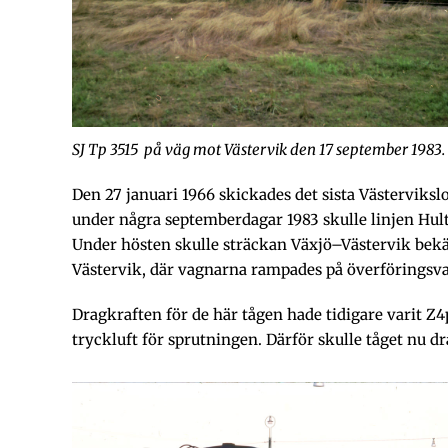
SJ Tp 3515 på väg mot Västervik den 17 september 1983.
Den 27 januari 1966 skickades det sista Västervikslo
under några septemberdagar 1983 skulle linjen Hult
Under hösten skulle sträckan Växjö–Västervik bekäm
Västervik, där vagnarna rampades på överföringsv
Dragkraften för de här tågen hade tidigare varit Z4p
tryckluft för sprutningen. Därför skulle tåget nu dr