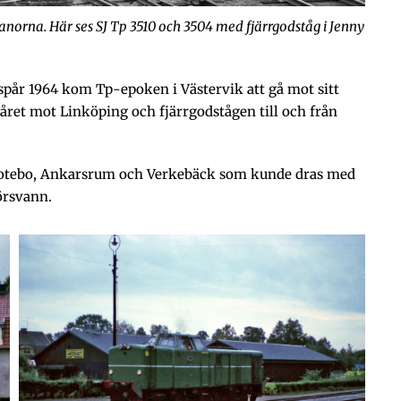
banorna. Här ses SJ Tp 3510 och 3504 med fjärrgodståg i Jenny
lspår 1964 kom Tp-epoken i Västervik att gå mot sitt
påret mot Linköping och fjärrgodstågen till och från
ll Totebo, Ankarsrum och Verkebäck som kunde dras med
örsvann.