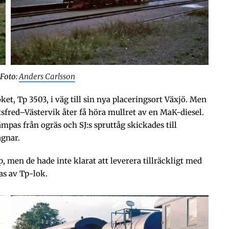
 Foto:
Anders Carlsson
ket, Tp 3503, i väg till sin nya placeringsort Växjö. Men
sfred–Västervik åter få höra mullret av en MaK-diesel.
pas från ogräs och SJ:s spruttåg skickades till
agnar.
, men de hade inte klarat att leverera tillräckligt med
as av Tp-lok.