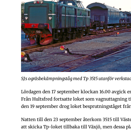
SJ:s ogräsbekämpningståg med Tp 3515 utanför verkstade
Lördagen den 17 september klockan 16.00 avgick e
Från Hultsfred fortsatte loket som vagnuttagning t
den 19 september drog loket besprutningståget från 
Natten till den 23 september återkom 3515 till Vä
att skicka Tp-loket tillbaka till Växjö, men dessa p