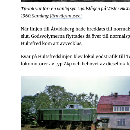
Tp-lok var förr en vanlig syn i godstågen på Västerviks
1960.
Samling:
Järnvägsmuseet
När linjen till Åtvidaberg hade breddats till norma
slut. Godsvolymerna flyttades då över till normals
Hultsfred kom att avvecklas.
Kvar på Hultsfredslinjen blev lokal godstrafik ti
lokomotorer av typ Z4p och behovet av diesellok f