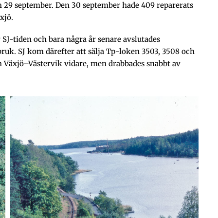
h 29 september. Den 30 september hade 409 reparerats
xjö.
 SJ-tiden och bara några år senare avslutades
uk. SJ kom därefter att sälja Tp-loken 3503, 3508 och
jen Växjö–Västervik vidare, men drabbades snabbt av