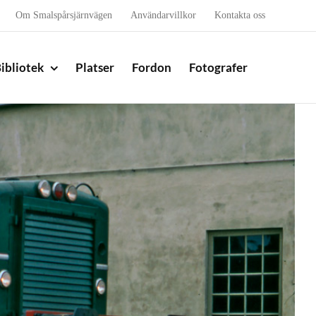
Om Smalspårsjärnvägen
Användarvillkor
Kontakta oss
ibliotek
Platser
Fordon
Fotografer