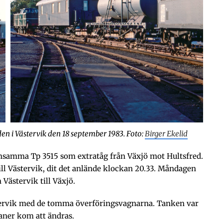
n i Västervik den 18 september 1983. Foto:
Birger Ekelid
nsamma Tp 3515 som extratåg från Växjö mot Hultsfred.
ill Västervik, dit det anlände klockan 20.33. Måndagen
Västervik till Växjö.
stervik med de tomma överföringsvagnarna. Tanken var
laner kom att ändras.