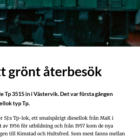
tt grönt återbesök
 Tp 3515 in i Västervik. Det var första gången
ellok typ Tp.
ör SJ:s Tp-lok, ett smalspårigt diesellok från MaK i
tet av 1956 för utbildning och från 1957 kom de nya
tågen till Kimstad och Hultsfred. Som mest fanns mellan