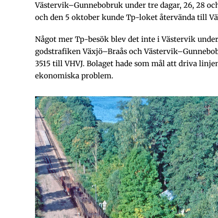
Västervik–Gunnebobruk under tre dagar, 26, 28 oc
och den 5 oktober kunde Tp-loket återvända till Vä
Något mer Tp-besök blev det inte i Västervik under
godstrafiken Växjö–Braås och Västervik–Gunnebobr
3515 till VHVJ. Bolaget hade som mål att driva lin
ekonomiska problem.