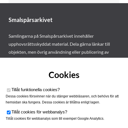
Smalspårsarkivet
Samlingarna på Smalspårsarkivet innehåller
upphovsrättsskyddat material. Dela gärna länkar till
objekten, men övrig användning eller publicering av
materialet kräver vårt tillstånd. Läs mer om våra
användarvillkor här
.
Cookies
Tillåt funktionella cookies
?
Dessa cookies försvinner när du stänger webbläsaren, och behövs för att
hemsidan ska fungera. Dessa cookies är tillåtna enligt lagen.
Tillåt cookies för webbanalys
?
Tillåt cookies för webbanalys som till exempel Google Analytics.