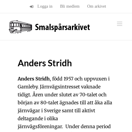
Fortsätt
Logga in
Bli medlem
Om arkivet
till
innehållet
Anders Stridh
Anders Stridh
, född 1957 och uppvuxen i
Gamleby. Järnvägsintresset vaknade
tidigt. Åren under slutet av 70-talet och
början av 80-talet ägnades till att åka alla
järnvägar i Sverige samt till aktivt
deltagande i olika
järnvägsföreningar. Under denna period