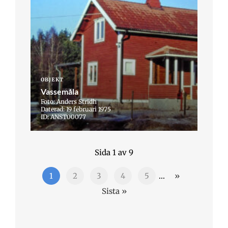
OBJEKT
Vassemåla
Foto: Anders Stridh
Daterad: 19 februari 1975
ID: ANST00077
Sida 1 av 9
1
2
3
4
5
...
»
Sista »