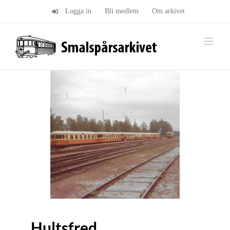
Fortsätt
Logga in
Bli medlem
Om arkivet
till
innehållet
Hultsfred