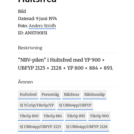
Bild
Daterad: 9 juni 1974
Foto:
Anders Stridh
ID: ANST00151
Beskrivning
"NBV-pilen" i Hultsfred med YP 900 +
UBFYP 2125 + 2128 + YP 800 + 884 + 893.
Ämnen
Hultsfred
Persontåg
Rälsbuss
Rälsbussläp
SJ YCo5p/YBo5p/YP
SJ UBFo4yp/UBFYP
YBo5p 800
YBo5p 884
YBo5p 893
YBo5p 900
SJ UBFo4yp/UBFYP 2125
SJ UBFo4yp/UBFYP 2128