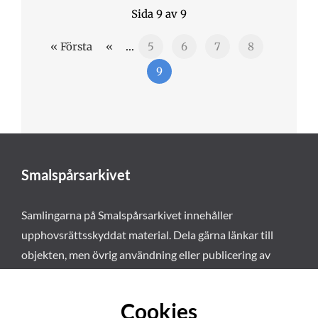
Sida 9 av 9
« Första
«
...
5
6
7
8
9
Smalspårsarkivet
Samlingarna på Smalspårsarkivet innehåller
upphovsrättsskyddat material. Dela gärna länkar till
objekten, men övrig användning eller publicering av
materialet kräver vårt tillstånd. Läs mer om våra
användarvillkor här
.
Cookies