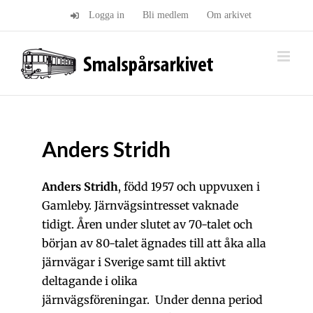
Fortsätt
Logga in
Bli medlem
Om arkivet
till
innehållet
Anders Stridh
Anders Stridh
, född 1957 och uppvuxen i
Gamleby. Järnvägsintresset vaknade
tidigt. Åren under slutet av 70-talet och
början av 80-talet ägnades till att åka alla
järnvägar i Sverige samt till aktivt
deltagande i olika
järnvägsföreningar. Under denna period