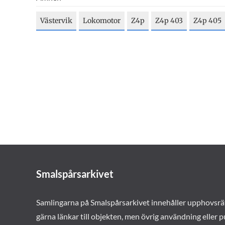
Västervik
Lokomotor
Z4p
Z4p 403
Z4p 405
Smalspårsarkivet
Samlingarna på Smalspårsarkivet innehåller upphovsrä
gärna länkar till objekten, men övrig användning eller p