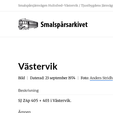
Fortsätt
Smalspårsjärnvägen Hultsfred–Västervik / Tjustbygdens Järnväg
till
innehållet
Västervik
Bild
Daterad: 23 september 1974
Foto:
Anders Stridh
Beskrivning
SJ Z4p 405 + 403 i Västervik.
Ämnen