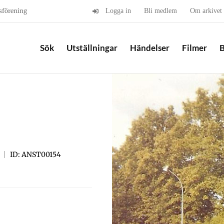
sförening
Logga in
Bli medlem
Om arkivet
Sök
Utställningar
Händelser
Filmer
B
ID: ANST00154