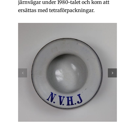
järnvägar under 1980-talet och kom att
ersättas med tetraförpackningar.