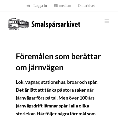
Fortsätt
Logga in
Bli medlem
Om arkivet
till
innehållet
Föremålen som berättar
om järnvägen
Lok, vagnar, stationshus, broar och spår.
Det är lätt att tänka på stora saker när
järnvägar förs på tal. Men över 100 års
järnvägsdrift lämnar spår i alla olika
storlekar. Här följer några föremål som