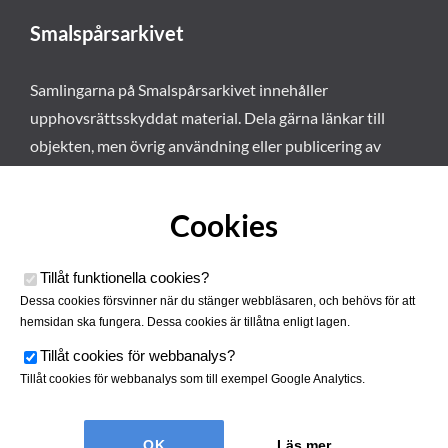
Smalspårsarkivet
Samlingarna på Smalspårsarkivet innehåller
upphovsrättsskyddat material. Dela gärna länkar till
objekten, men övrig användning eller publicering av
materialet kräver vårt tillstånd. Läs mer om våra
användarvillkor här
.
Cookies
Tillåt funktionella cookies
?
Dessa cookies försvinner när du stänger webbläsaren, och behövs för att
hemsidan ska fungera. Dessa cookies är tillåtna enligt lagen.
Tillåt cookies för webbanalys
?
Tillåt cookies för webbanalys som till exempel Google Analytics.
Smalspårsarkivet drivs av
Tjustbygdens Järnvägsförening
Läs mer