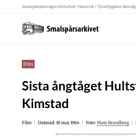
Fortsätt
Smalspårsjärnvägen Hultsfred–Västervik / Tjustbygdens Järnväg
till
innehållet
Film
Sista ångtåget Hult
Kimstad
Film
Daterad: 10 maj 1964
Foto:
Mats Brandberg