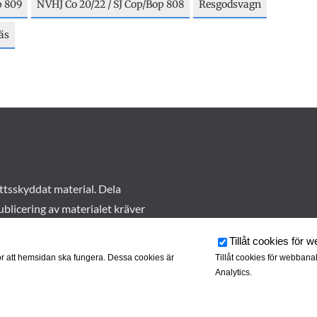
p 809
NVHJ Co 20/22 / SJ Cop/Bop 808
Resgodsvagn
äs
ttsskyddat material. Dela
ublicering av materialet kräver
Tillåt cookies för 
r att hemsidan ska fungera. Dessa cookies är
Tillåt cookies för webbana
Analytics.
rkivet drivs av
Tjustbygdens Järnvägsförening
| Utvecklad av
Hamr