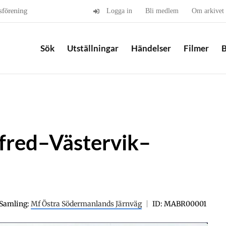
sförening
Logga in
Bli medlem
Om arkivet
Sök
Utställningar
Händelser
Filmer
B
sfred–Västervik–
Samling:
Mf Östra Södermanlands Järnväg
ID: MABR00001