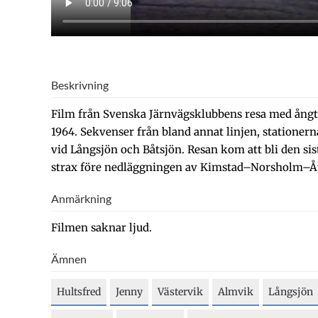
Beskrivning
Film från Svenska Järnvägsklubbens resa med ång
1964. Sekvenser från bland annat linjen, stationer
vid Långsjön och Båtsjön. Resan kom att bli den s
strax före nedläggningen av Kimstad–Norsholm–Åt
Anmärkning
Filmen saknar ljud.
Ämnen
Hultsfred
Jenny
Västervik
Almvik
Långsjön