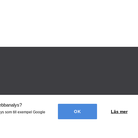
webbanalys
?
Läs mer
lys som till exempel Google
én Webbyrå