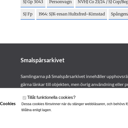
SJ Gp 3043
Personvagn
NVHJ Co 23/24 / SJ Cop/Bo
SJ Fp
1964: SJK-resan Hultsfred–Kimstad
Spången
Smalspårsarkivet
Samlingarna på Smalspårsarkivet innehåller upphovsrä
gärna länkar till objekten, men övrig användning eller p
vårt tillstånd. Läs mer om våra
användarvillkor här
.
Tillåt funktionella cookies
?
Cookies
Dessa cookies försvinner när du stänger webbläsaren, och behövs fö
tillåtna enligt lagen.
Cookies
Smalspårsa