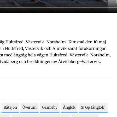
tåg Hultsfred–Västervik–Norsholm–Kimstad den 10 maj
na i Hultsfred, Västervik och Almvik samt fotokörningar
ista med ångtåg hela vägen Hultsfred–Västervik–Norsholm,
vidaberg och breddningen av Åtvidaberg–Västervik.
Båtsjön
Överum
Gamleby
Ånglok
SJ Gp (ånglok)