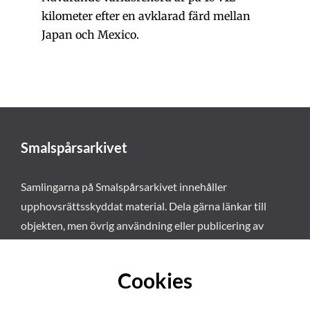
kilometer efter en avklarad färd mellan
Japan och Mexico.
Smalspårsarkivet
Samlingarna på Smalspårsarkivet innehåller
upphovsrättsskyddat material. Dela gärna länkar till
objekten, men övrig användning eller publicering av
materialet kräver vårt tillstånd. Läs mer om våra
användarvillkor här
.
Cookies