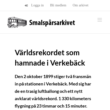
Fortsätt
Logga in
Bli medlem
Om arkivet
till
innehållet
Världsrekordet som
hamnade i Verkebäck
Den 2 oktober 1899 stiger två fransmän
in på stationen i Verkebäck. Med sig har
de en trasig luftballong och ett nytt
avklarat världsrekord. 1 330 kilometers
flygning på 23 timmar och 15 minuter.