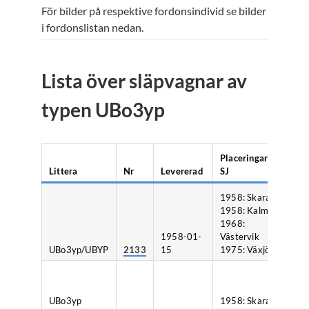
För bilder på respektive fordonsindivid se bilder
i fordonslistan nedan.
Lista över släpvagnar av
typen UBo3yp
Placeringar vid
Littera
Nr
Levererad
SJ
Sl
1958: Skara
1958: Kalmar
1968:
1958-01-
Västervik
UBo3yp/UBYP
2133
15
1975: Växjö
1
UBo3yp
1958: Skara