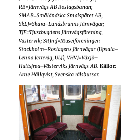
RB=Järnvägs AB Roslagsbanan;
SMAB=Småländska Smalspåret AB;
SkLJ=Skara
–
Lundsbrunns Järnvägar;
TJF=Tjustbygdens Järnvägsförening,
Västervik; SRJmf=Museiföreningen
Stockholm
–
Roslagens Järnvägar (Upsala–
Lenna Jernväg, ULJ); VHVJ=Växjö–
Hultsfred–Västerviks Järnvägs AB.
Källor
:
Arne Hällqvist, Svenska rälsbussar.