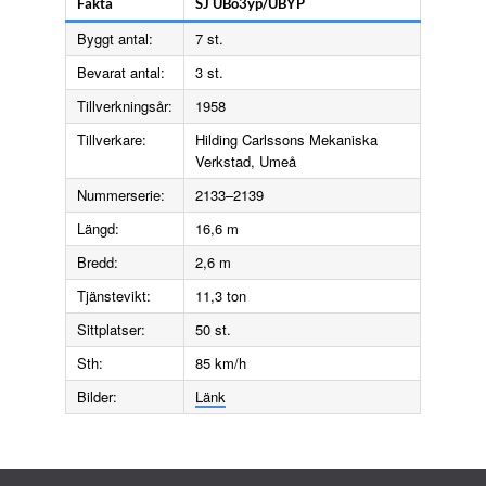
Fakta
SJ UBo3yp/UBYP
Byggt antal:
7 st.
Bevarat antal:
3 st.
Tillverkningsår:
1958
Tillverkare:
Hilding Carlssons Mekaniska
Verkstad, Umeå
Nummerserie:
2133–2139
Längd:
16,6 m
Bredd:
2,6 m
Tjänstevikt:
11,3 ton
Sittplatser:
50 st.
Sth:
85 km/h
Bilder:
Länk