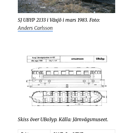
SJ UBYP 2133 i Växjö i mars 1983. Foto:
Anders Carlsson
Skiss över UBo3yp. Källa: Järnvägsmuseet.