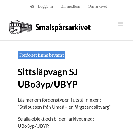
Fortsätt
Logga in
Bli medlem
Om arkivet
till
innehållet
Fordonet finns bevarat
Sittsläpvagn SJ
UBo3yp/UBYP
Läs mer om fordonstypen i utställningen:
”Stålbussen från Umeå – en färgstark slitvarg”
Se alla objekt och bilder i arkivet med:
UBo3yp/UBYP.