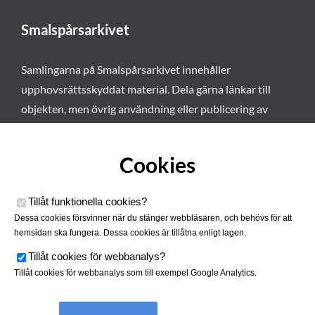
Smalspårsarkivet
Samlingarna på Smalspårsarkivet innehåller
upphovsrättsskyddat material. Dela gärna länkar till
objekten, men övrig användning eller publicering av
materialet kräver vårt tillstånd. Läs mer om våra
användarvillkor här
.
Cookies
Tillåt funktionella cookies
?
Dessa cookies försvinner när du stänger webbläsaren, och behövs för att
hemsidan ska fungera. Dessa cookies är tillåtna enligt lagen.
Tillåt cookies för webbanalys
?
Tillåt cookies för webbanalys som till exempel Google Analytics.
Smalspårsarkivet drivs av
Tjustbygdens Järnvägsförening