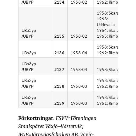
/UBYP
2134
1958-02
1962: Rimbo
1
1958: Skara
1963:
Uddevalla
UBo3yp
1964: Skara
/UBYP
2135
1958-02
1965: Rimbo
1
1958: Skara
UBo3yp
2136
1958-04
1962: Rimbo
1
UBo3yp
/UBYP
2137
1958-04
1958: Skara
1
UBo3yp
1958: Skara
/UBYP
2138
1958-03
1962: Rimbo
1
UBo3yp
1958: Skara
/UBYP
2139
1958-03
1961: Rimbo
1
Förkortningar
: FSVV=Föreningen
Smalspåret Växjö–Västervik;
JFAB=Järnvägsfabriken AB, Växjö;