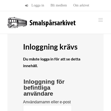
Fortsätt
Logga in
Bli medlem
Om arkivet
till
innehållet
Inloggning krävs
Du måste logga in för att se detta
innehåll.
Inloggning för
befintliga
användare
Användarnamn eller e-post