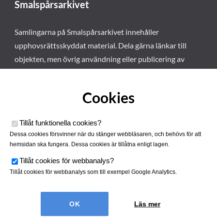
Smalspårsarkivet
Samlingarna på Smalspårsarkivet innehåller
upphovsrättsskyddat material. Dela gärna länkar till
objekten, men övrig användning eller publicering av
materialet kräver vårt tillstånd. Läs mer om våra
användarvillkor här
.
Cookies
Tillåt funktionella cookies
?
Dessa cookies försvinner när du stänger webbläsaren, och behövs för att
hemsidan ska fungera. Dessa cookies är tillåtna enligt lagen.
Tillåt cookies för webbanalys
?
Tillåt cookies för webbanalys som till exempel Google Analytics.
Smalspårsarkivet drivs av
Tjustbygdens Järnvägsförening
Läs mer
| Utvecklad av
Hamrén Webbyrå
Cookies