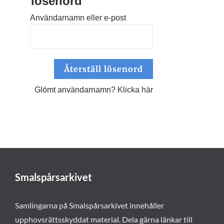
lösenord
Användarnamn eller e-post
Glömt användarnamn?
Klicka här
Smalspårsarkivet
Samlingarna på Smalspårsarkivet innehåller
upphovsrättsskyddat material. Dela gärna länkar till