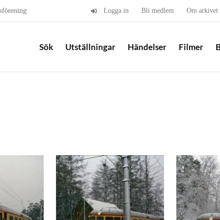
sförening
Logga in
Bli medlem
Om arkivet
Sök
Utställningar
Händelser
Filmer
B