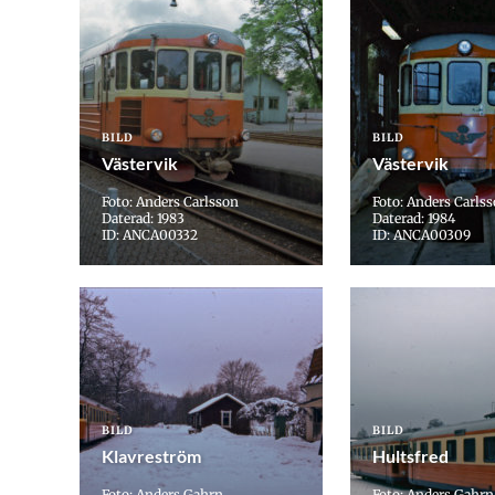
BILD
BILD
Västervik
Västervik
Foto: Anders Carlsson
Foto: Anders Carls
Daterad: 1983
Daterad: 1984
ID: ANCA00332
ID: ANCA00309
BILD
BILD
Klavreström
Hultsfred
Foto: Anders Gahrn
Foto: Anders Gahrn