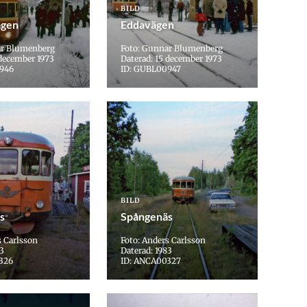
BILD
ägen
Eddavägen
ar Blumenberg
Foto: Gunnar Blumenberg
 december 1973
Daterad: 15 december 1973
946
ID: GUBL00947
BILD
s
Spångenäs
s Carlsson
Foto: Anders Carlsson
83
Daterad: 1983
326
ID: ANCA00327