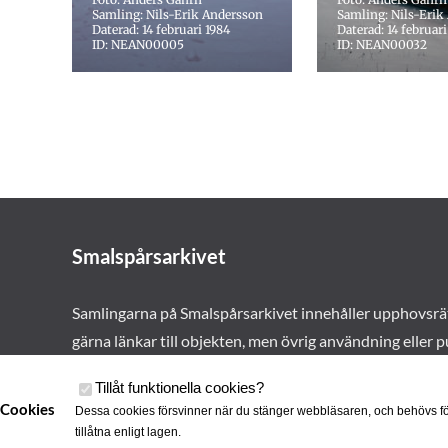
Samling: Nils-Erik Andersson
Samling: Nils-Erik
Daterad: 14 februari 1984
Daterad: 14 februari
ID: NEAN00005
ID: NEAN00032
Smalspårsarkivet
Samlingarna på Smalspårsarkivet innehåller upphovsrä
gärna länkar till objekten, men övrig användning eller p
vårt tillstånd. Läs mer om våra
användarvillkor här
.
Tillåt funktionella cookies
?
Cookies
Dessa cookies försvinner när du stänger webbläsaren, och behövs fö
tillåtna enligt lagen.
Cookies