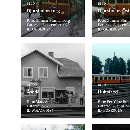
BILD
BILD
Djursholms torg
Djursholms Ös
Foto: Gunnar Blumenberg
Foto: Gunnar Blum
Daterad: 15 december 1973
Daterad: 15 decemb
ID: GUBL00948
ID: GUBL00944
BILD
BILD
Åseda
Hultsfred
Foto: Mats Andersson
Foto: Per-Olov Brä
Daterad: 1982
Daterad: 28 juni 19
ID: MAAN00184
ID: POBR00133