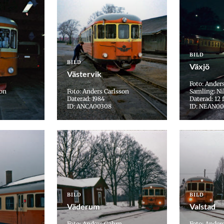
BILD
BILD
Växjö
Västervik
Foto: Ander
son
Foto: Anders Carlsson
Samling: Ni
Daterad: 1984
Daterad: 12 
ID: ANCA00308
ID: NEAN0
BILD
BILD
Väderum
Valstad
Foto: Anders Gahrn
Foto: Ander