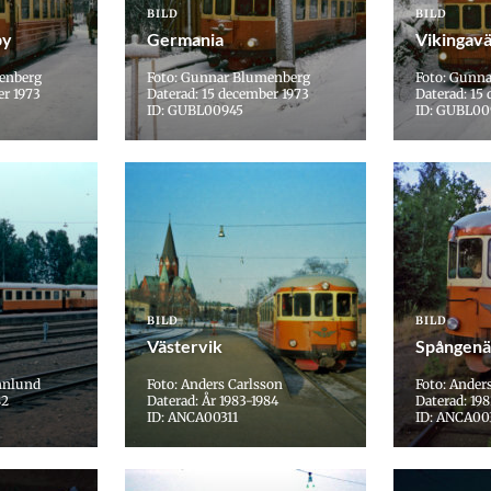
BILD
BILD
by
Germania
Vikingav
enberg
Foto: Gunnar Blumenberg
Foto: Gunn
er 1973
Daterad: 15 december 1973
Daterad: 15
ID: GUBL00945
ID: GUBL00
BILD
BILD
Västervik
Spångenä
nnlund
Foto: Anders Carlsson
Foto: Ander
82
Daterad: År 1983-1984
Daterad: 19
ID: ANCA00311
ID: ANCA00