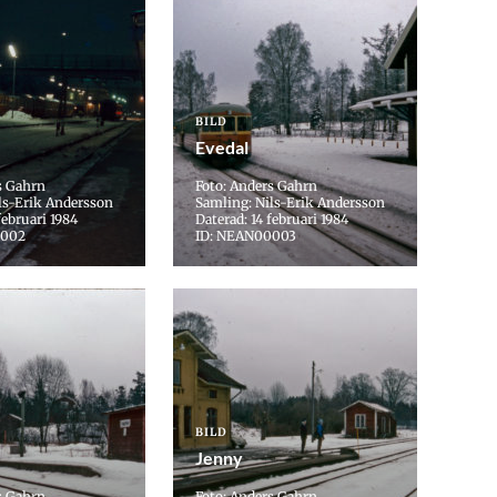
BILD
Evedal
s Gahrn
Foto: Anders Gahrn
ls-Erik Andersson
Samling: Nils-Erik Andersson
februari 1984
Daterad: 14 februari 1984
0002
ID: NEAN00003
BILD
Jenny
s Gahrn
Foto: Anders Gahrn