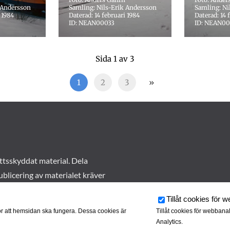
 Andersson
Samling: Nils-Erik Andersson
Samling: Ni
 1984
Daterad: 14 februari 1984
Daterad: 14 
ID: NEAN00033
ID: NEAN0
Sida 1 av 3
1
2
3
»
ttsskyddat material. Dela
ublicering av materialet kräver
Tillåt cookies för 
r att hemsidan ska fungera. Dessa cookies är
Tillåt cookies för webbana
Analytics.