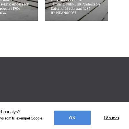
ls-Erik Andersson
Samling: Nils-Erik Andersson
februari 1984
Daterad: 14 februari 1984
0034
ID: NEAN00035
webbanalys
?
Läs mer
lys som till exempel Google