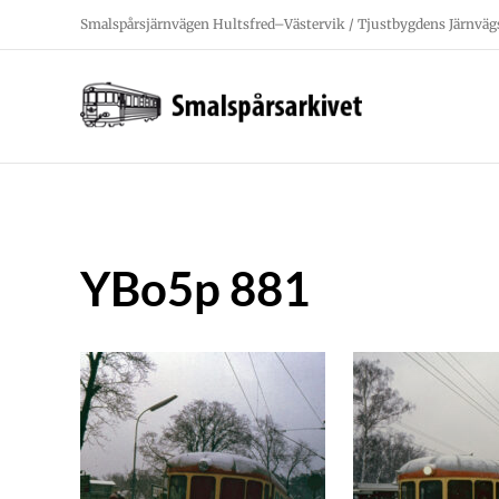
Fortsätt
Smalspårsjärnvägen Hultsfred–Västervik / Tjustbygdens Järnväg
till
innehållet
YBo5p 881