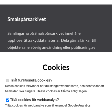
Smalspårsarkivet
Samlingarna på Smalspårsarkivet innehåller
upphovsrättsskyddat material. Dela gärna länkar till
objekten, men övrig användning eller publicering av
materialet kräver vårt tillstånd. Läs mer om våra
användarvillkor här
.
Cookies
Tillåt funktionella cookies
?
Dessa cookies försvinner när du stänger webbläsaren, och behövs för att
hemsidan ska fungera. Dessa cookies är tillåtna enligt lagen.
Tillåt cookies för webbanalys
?
Tillåt cookies för webbanalys som till exempel Google Analytics.