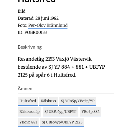
Bild
Daterad: 28 juni 1982
Foto:
Per-Olov Brännlund
ID: POBR00133
Beskrivning
Resandetåg 2153 Växjö Västervik
bestående av SJ YP 884 + 881 + UBFYP
2125 på spår 6 i Hultsfred.
Ämnen
Hultsfred
Rälsbuss
SJ YCo5p/YBo5p/YP
Rälsbussläp
SJ UBFo4yp/UBFYP
YBo5p 884
YBo5p 881
SJ UBFo4yp/UBFYP 2125