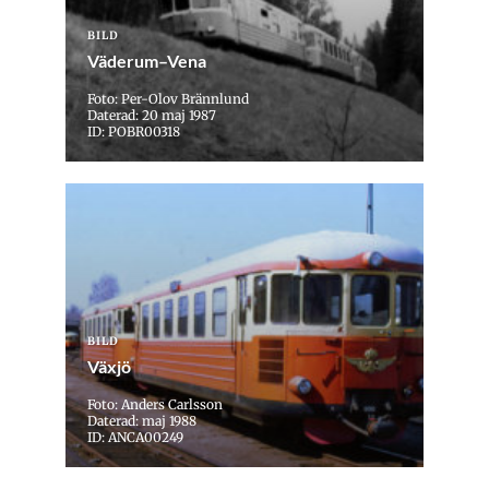
BILD
Väderum–Vena
Foto: Per-Olov Brännlund
Daterad: 20 maj 1987
ID: POBR00318
BILD
Växjö
Foto: Anders Carlsson
Daterad: maj 1988
ID: ANCA00249