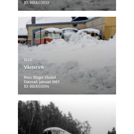
ID: BIEK02032
BILD
Västervik
Foto: Birger Ekelid
Daterad: januari 1987
ID: BIEK02034