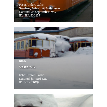
Foto: Anders Gahrn
Samling: Nils-Erik Andersson
Daterad: 28 september 1984
ID: NEAN00125
BILD
Västervik
Foto: Birger Ekelid
Daterad: januari 1987
ID: BIEK02019