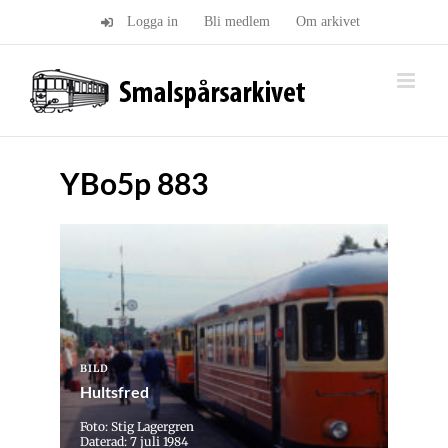
Fortsätt
Logga in
Bli medlem
Om arkivet
till
innehållet
YBo5p 883
BILD
Hultsfred
Foto: Stig Lagergren
Daterad: 7 juli 1984