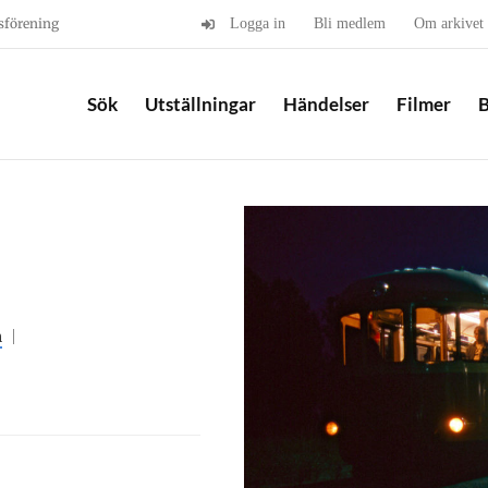
sförening
Logga in
Bli medlem
Om arkivet
Sök
Utställningar
Händelser
Filmer
B
n