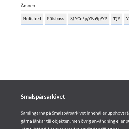
Ämnen
Hultsfred
Rälsbuss
SJ YCo5p/YBo5p/YP
TJF
Y
Smalspårsarkivet
Samlingarna på Smalspårsarkivet innehåller upphovsrä
gärna länkar till objekten, men övrig användning eller p
vårt tillstånd. Läs mer om våra
användarvillkor här
.