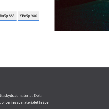
Bo5p 883
YBo5p 900
ttsskyddat material. Dela
ublicering av materialet kräver