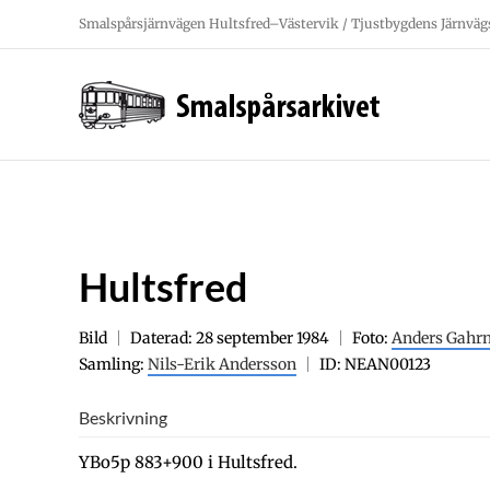
Fortsätt
Smalspårsjärnvägen Hultsfred–Västervik / Tjustbygdens Järnväg
till
innehållet
Hultsfred
Bild
Daterad: 28 september 1984
Foto:
Anders Gahr
Samling:
Nils-Erik Andersson
ID: NEAN00123
Beskrivning
YBo5p 883+900 i Hultsfred.