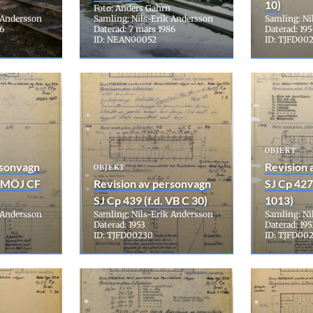
10)
Foto: Anders Gahrn
 Andersson
Samling: Nils-Erik Andersson
Samling: Ni
86
Daterad: 7 mars 1986
Daterad: 19
ID: NEAN00052
ID: TJFD00
OBJEKT
rsonvagn
Revision 
OBJEKT
. MÖJ CF
Revision av personvagn
SJ Cp 427
SJ Cp 439 (f.d. VB C 30)
1013)
 Andersson
Samling: Nils-Erik Andersson
Samling: Ni
Daterad: 1953
Daterad: 195
ID: TJFD00230
ID: TJFD00