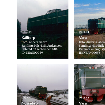
OBJEKT
OBJEKT
Kålltorp
Vara
Foto: Anders Gahrn
Foto: Anders Gahrn
Samling: Nils-Erik Andersson
Samling: Nils-Erik
Daterad: 12 september 1984
Daterad: 26 augusti
ID: NEAN00059
ID: NEAN00058
OBJEKT
OBJEKT
Nossebro
Vara