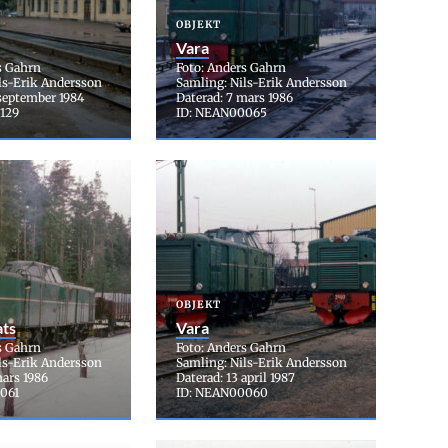
OBJEKT
Vara
s Gahrn
Foto: Anders Gahrn
ls-Erik Andersson
Samling: Nils-Erik Andersson
 september 1984
Daterad: 7 mars 1986
129
ID: NEAN00065
OBJEKT
ats
Vara
s Gahrn
Foto: Anders Gahrn
ls-Erik Andersson
Samling: Nils-Erik Andersson
mars 1986
Daterad: 13 april 1987
061
ID: NEAN00060