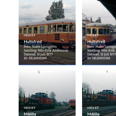
OBJEKT
OBJEKT
Hultsfred
Hultsfred
Foto: Malte Ljunggren
Foto: Malte Ljungg
Samling: Nils-Erik Andersson
Samling: Nils-Erik
Daterad: 31 juli 1977
Daterad: 31 juli 197
ID: NEAN00189
ID: NEAN00188
OBJEKT
OBJEKT
Målilla
Målilla