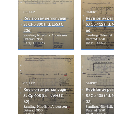
OBJEKT
OBJEKT
Revision av personvagn
Revision av pe
SJ CFp 390 (f.d. LSSJ C
SJ Cp 412 (f.d.
236)
66)
Samling: Nils-Erik Andersson
Samling: Nils-Erik
Daterad: 1954
Daterad: 1950
ID: TJFD00223
ID: TJFD00220
OBJEKT
OBJEKT
Revision av personvagn
Revision av pe
SJ Cp 408 (f.d. NVHJ C
SJ Cp 405 (f.d.
62)
33)
Samling: Nils-Erik Andersson
Samling: Nils-Erik
Daterad: 1950
Daterad: 1950