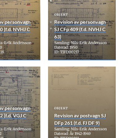
OBJEKT
av personvagn
Revision av personvagn
0 (f.d. NVHJ C
SJ CFp 409 (f.d. NVHJ C
63)
ls-Erik Andersson
Samling: Nils-Erik Andersson
50
Daterad: 1950
218
ID: TJFD00217
av personvagn
OBJEKT
2 (f.d. VGJ C
Revision av postvagn SJ
DFp 261 (f.d. FJ DF 9)
ls-Erik Andersson
Samling: Nils-Erik Andersson
2
Daterad: År 1942-1949