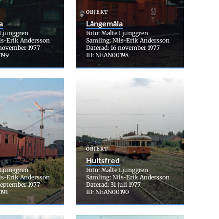
OBJEKT
a
Långemåla
 Ljunggren
Foto: Malte Ljunggren
ls-Erik Andersson
Samling: Nils-Erik Andersson
 november 1977
Daterad: 16 november 1977
199
ID: NEAN00198
OBJEKT
Hultsfred
 Ljunggren
Foto: Malte Ljunggren
ls-Erik Andersson
Samling: Nils-Erik Andersson
 september 1977
Daterad: 31 juli 1977
191
ID: NEAN00190