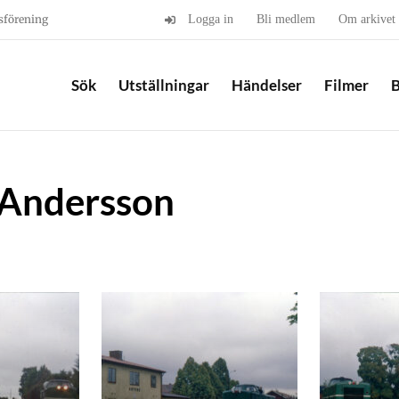
sförening
Logga in
Bli medlem
Om arkivet
Sök
Utställningar
Händelser
Filmer
B
k Andersson