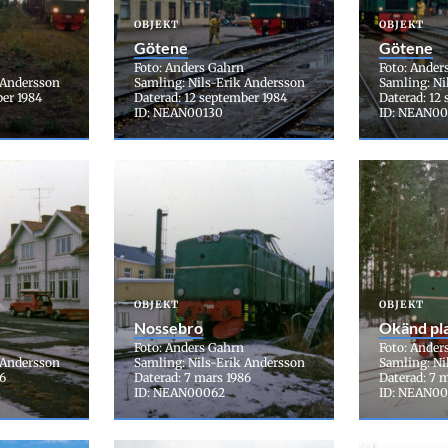
OBJEKT
OBJEKT
Götene
Götene
Foto: Anders Gahrn
Foto: Ander
 Andersson
Samling: Nils-Erik Andersson
Samling: Ni
ber 1984
Daterad: 12 september 1984
Daterad: 12
ID: NEAN00130
ID: NEAN00
OBJEKT
OBJEKT
Nossebro
Okänd pl
Foto: Anders Gahrn
Foto: Ander
 Andersson
Samling: Nils-Erik Andersson
Samling: Ni
86
Daterad: 7 mars 1986
Daterad: 7 
ID: NEAN00062
ID: NEAN00