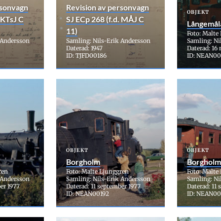
rsonvagn
Revision av personvagn
OBJEKT
 KTsJ C
SJ ECp 268 (f.d. MÅJ C
Långemål
11)
Foto: Malte
 Andersson
Samling: Nils-Erik Andersson
Samling: Ni
Daterad: 1947
Daterad: 16
ID: TJFD00186
ID: NEAN00
OBJEKT
OBJEKT
Borgholm
Borgholm
ren
Foto: Malte Ljunggren
Foto: Malte
 Andersson
Samling: Nils-Erik Andersson
Samling: Ni
er 1977
Daterad: 11 september 1977
Daterad: 11
ID: NEAN00192
ID: NEAN00