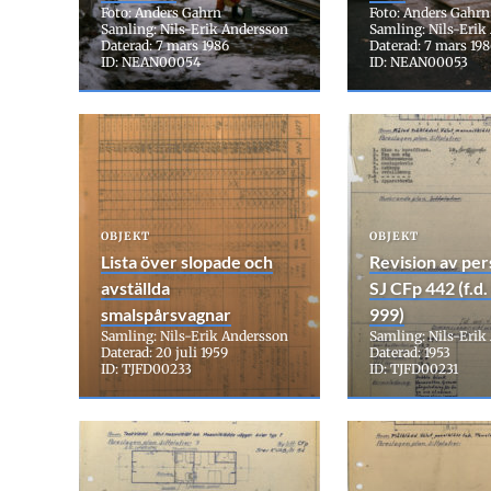
Foto: Anders Gahrn
Foto: Anders Gahrn
Samling: Nils-Erik Andersson
Samling: Nils-Erik
Daterad: 7 mars 1986
Daterad: 7 mars 19
ID: NEAN00054
ID: NEAN00053
OBJEKT
OBJEKT
Lista över slopade och
Revision av pe
avställda
SJ CFp 442 (f.d
smalspårsvagnar
999)
Samling: Nils-Erik Andersson
Samling: Nils-Erik
Daterad: 20 juli 1959
Daterad: 1953
ID: TJFD00233
ID: TJFD00231