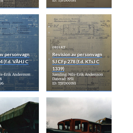
11
ID: TJFD00181
OBJEKT
av personvagn
Revision av personvagn
4 (f.d. VÅHJ C
SJ CFp 278 (f.d. KTsJ C
1339)
ls-Erik Andersson
Samling: Nils-Erik Andersson
48
Daterad: 1951
96
ID: TJFD00193