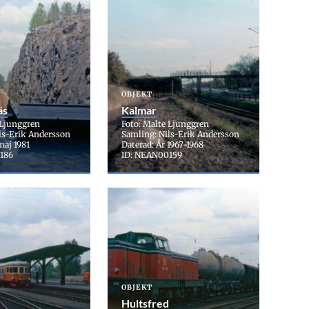
OBJEKT
äs
Kalmar
 Ljunggren
Foto: Malte Ljunggren
ls-Erik Andersson
Samling: Nils-Erik Andersson
maj 1981
Daterad: År 1967-1968
186
ID: NEAN00159
OBJEKT
Hultsfred