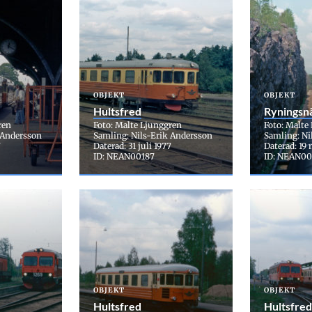
OBJEKT
OBJEKT
Hultsfred
Ryningsn
ren
Foto: Malte Ljunggren
Foto: Malte
 Andersson
Samling: Nils-Erik Andersson
Samling: Ni
7
Daterad: 31 juli 1977
Daterad: 19 
ID: NEAN00187
ID: NEAN00
OBJEKT
OBJEKT
Hultsfred
Hultsfred