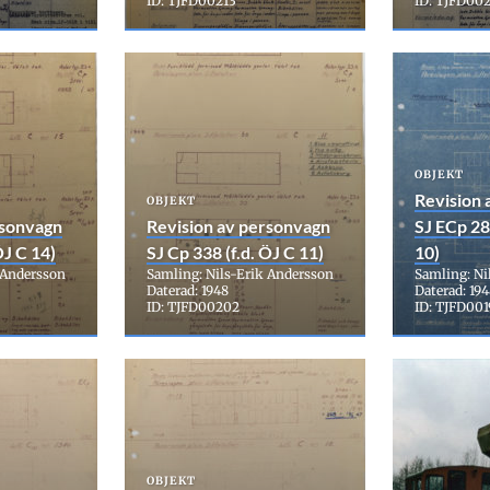
ID: TJFD00213
ID: TJFD002
OBJEKT
Revision 
OBJEKT
rsonvagn
Revision av personvagn
SJ ECp 28
ÖJ C 14)
SJ Cp 338 (f.d. ÖJ C 11)
10)
 Andersson
Samling: Nils-Erik Andersson
Samling: Ni
Daterad: 1948
Daterad: 19
ID: TJFD00202
ID: TJFD001
OBJEKT