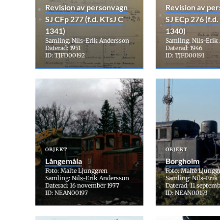
Revision av personvagn
Revision av pe
SJ CFp 277 (f.d. KTsJ C
SJ ECp 276 (f.d.
1341)
1340)
Samling: Nils-Erik Andersson
Samling: Nils-Erik
Daterad: 1951
Daterad: 1946
ID: TJFD00192
ID: TJFD00191
OBJEKT
OBJEKT
Långemåla
Borgholm
Foto: Malte Ljunggren
Foto: Malte Ljungg
Samling: Nils-Erik Andersson
Samling: Nils-Erik
Daterad: 16 november 1977
Daterad: 11 septemb
ID: NEAN00197
ID: NEAN00193