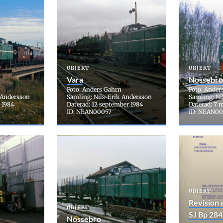
OBJEKT
OBJEKT
Vara
Nossebro
Foto: Anders Gahrn
Foto: Ander
 Andersson
Samling: Nils-Erik Andersson
Samling: Ni
 1984
Daterad: 12 september 1984
Daterad: 7 
ID: NEAN00057
ID: NEAN0
OBJEKT
Revision 
OBJEKT
SJ Bp 284
Nossebro