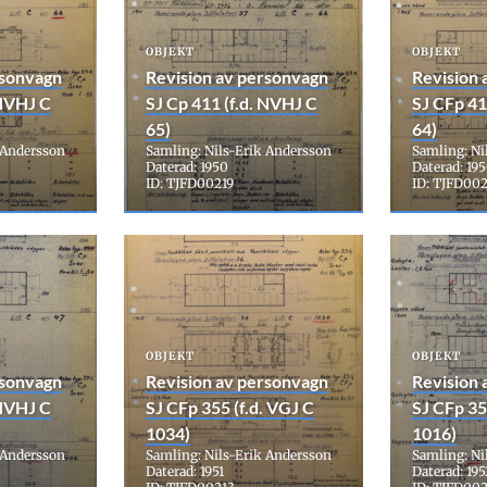
OBJEKT
OBJEKT
rsonvagn
Revision av personvagn
Revision 
 NVHJ C
SJ Cp 411 (f.d. NVHJ C
SJ CFp 41
65)
64)
 Andersson
Samling: Nils-Erik Andersson
Samling: Ni
Daterad: 1950
Daterad: 19
ID: TJFD00219
ID: TJFD00
OBJEKT
OBJEKT
rsonvagn
Revision av personvagn
Revision 
 NVHJ C
SJ CFp 355 (f.d. VGJ C
SJ CFp 35
1034)
1016)
 Andersson
Samling: Nils-Erik Andersson
Samling: Ni
Daterad: 1951
Daterad: 195