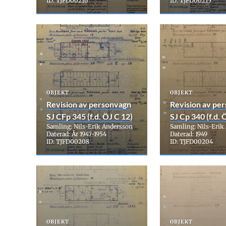
ID: TJFD00216
ID: TJFD00215
OBJEKT
OBJEKT
Revision av personvagn
Revision av pe
SJ CFp 345 (f.d. ÖJ C 12)
SJ Cp 340 (f.d. 
Samling: Nils-Erik Andersson
Samling: Nils-Erik
Daterad: År 1947-1954
Daterad: 1949
ID: TJFD00208
ID: TJFD00204
OBJEKT
OBJEKT