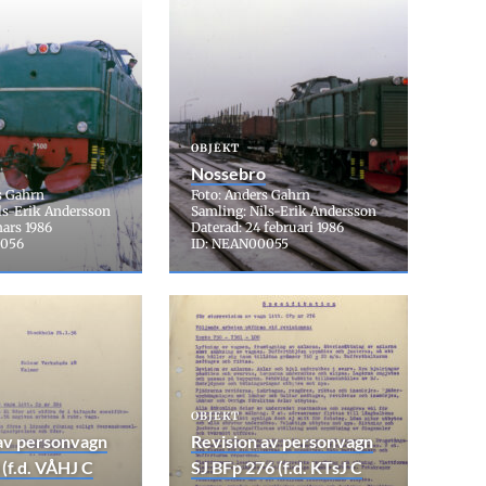
OBJEKT
Nossebro
s Gahrn
Foto: Anders Gahrn
ls-Erik Andersson
Samling: Nils-Erik Andersson
mars 1986
Daterad: 24 februari 1986
0056
ID: NEAN00055
OBJEKT
av personvagn
Revision av personvagn
 (f.d. VÅHJ C
SJ BFp 276 (f.d. KTsJ C