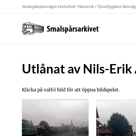
Fortsätt
Smalspårsjärnvägen Hultsfred–Västervik / Tjustbygdens Järnväg
till
innehållet
Utlånat av Nils-Eri
Klicka på valfri bild för att öppna bildspelet.