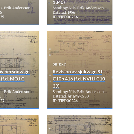
1340)
ls-Erik Andersson
Samling: Nils-Erik Andersson
56
Daterad: 1956
235
ID: TJFD00234
OBJEKT
av personvagn
Revision av sjukvagn SJ
 (f.d. MÖJ C
C10p 416 (f.d. NVHJ C10
39)
ls-Erik Andersson
Samling: Nils-Erik Andersson
3
Daterad: År 1949-1950
227
ID: TJFD00224