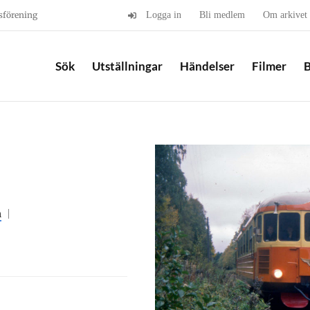
sförening
Logga in
Bli medlem
Om arkivet
Sök
Utställningar
Händelser
Filmer
B
n