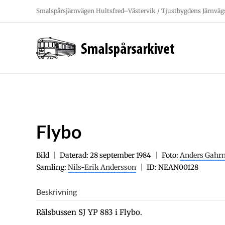
Fortsätt
Smalspårsjärnvägen Hultsfred–Västervik / Tjustbygdens Järnväg
till
innehållet
Flybo
Bild
Daterad: 28 september 1984
Foto:
Anders Gahr
Samling:
Nils-Erik Andersson
ID: NEAN00128
Beskrivning
Rälsbussen SJ YP 883 i Flybo.