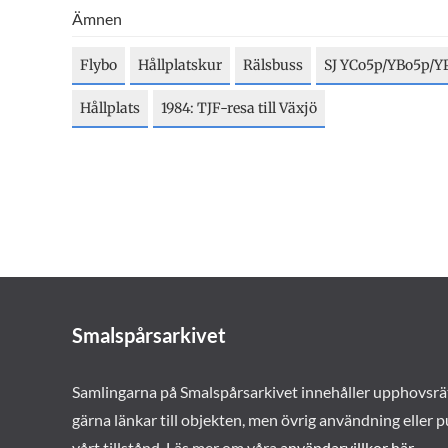
Ämnen
Flybo
Hållplatskur
Rälsbuss
SJ YCo5p/YBo5p/Y
Hållplats
1984: TJF-resa till Växjö
Smalspårsarkivet
Samlingarna på Smalspårsarkivet innehåller upphovsrä
gärna länkar till objekten, men övrig användning eller p
vårt tillstånd. Läs mer om våra
användarvillkor här
.