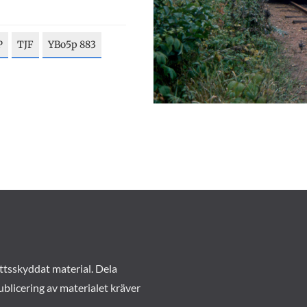
P
TJF
YBo5p 883
ttsskyddat material. Dela
ublicering av materialet kräver