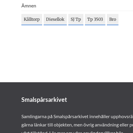
Ämnen
Kålltorp
Diesellok
SJ Tp
Tp 3503
Bro
Smalspårsarkivet
Samlingarna på Smalspårsarkivet innehåller upphovsrä
gärna länkar till objekten, men övrig användning eller p
vårt tillstånd. Läs mer om våra
användarvillkor här
.