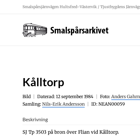
Fortsätt
Smalspårsjärnvägen Hultsfred–Västervik / Tjustbygdens Järnväg
till
innehållet
Kålltorp
Bild
Daterad: 12 september 1984
Foto:
Anders Gahrn
Samling:
Nils-Erik Andersson
ID: NEAN00059
Beskrivning
SJ Tp 3503 på bron över Flian vid Kålltorp.