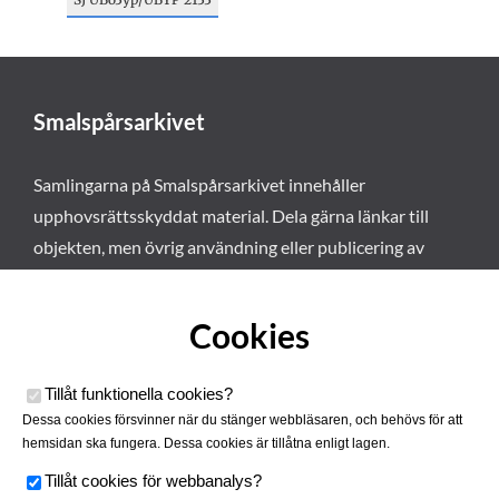
Smalspårsarkivet
Samlingarna på Smalspårsarkivet innehåller
upphovsrättsskyddat material. Dela gärna länkar till
objekten, men övrig användning eller publicering av
materialet kräver vårt tillstånd. Läs mer om våra
användarvillkor här
.
Cookies
Tillåt funktionella cookies
?
Dessa cookies försvinner när du stänger webbläsaren, och behövs för att
hemsidan ska fungera. Dessa cookies är tillåtna enligt lagen.
Tillåt cookies för webbanalys
?