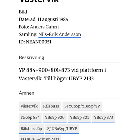
Bild
Daterad: 11 augusti 1984
Foto:
Anders Gahrn
Samling:
Nils-Erik Andersson
ID: NEAN00051
Beskrivning
YP 884+900+801+873 vid plattform i
Västervik. Till höger UBYP 2133.
Ämnen
Västervik
Rälsbuss
SJ YCo5p/YBo5p/YP
YBo5p 884
YBo5p 900
YBo5p 801
YBo5p 873
Rälsbussläp
SJ UBo3yp/UBYP
SJ UBo3yp/UBYP 2133