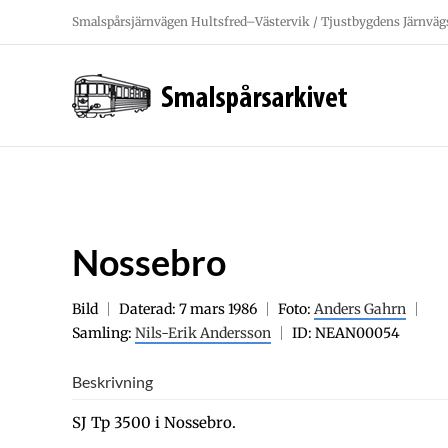
Fortsätt
Smalspårsjärnvägen Hultsfred–Västervik / Tjustbygdens Järnväg
till
innehållet
Nossebro
Bild
Daterad: 7 mars 1986
Foto:
Anders Gahrn
Samling:
Nils-Erik Andersson
ID: NEAN00054
Beskrivning
SJ Tp 3500 i Nossebro.