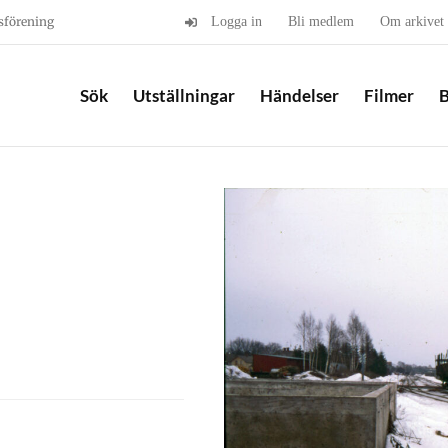
sförening
Logga in
Bli medlem
Om arkivet
Sök
Utställningar
Händelser
Filmer
B