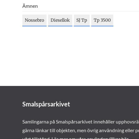
Ämnen
Nossebro
Diesellok
SJ Tp
Tp 3500
Smalspårsarkivet
Samlingarna på Smalspårsarkivet innehåller upphovsrä
gärna länkar till objekten, men övrig användning eller p
vårt tillstånd. Läs mer om våra
användarvillkor här
.