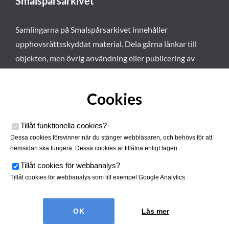
Smalspårsarkivet
Samlingarna på Smalspårsarkivet innehåller
upphovsrättsskyddat material. Dela gärna länkar till
objekten, men övrig användning eller publicering av
materialet kräver vårt tillstånd. Läs mer om våra
användarvillkor här
.
Cookies
Tillåt funktionella cookies
?
Dessa cookies försvinner när du stänger webbläsaren, och behövs för att
hemsidan ska fungera. Dessa cookies är tillåtna enligt lagen.
Tillåt cookies för webbanalys
?
Tillåt cookies för webbanalys som till exempel Google Analytics.
Smalspårsarkivet drivs av
Tjustbygdens Järnvägsförening
Läs mer
| Utvecklad av
Hamrén Webbyrå
Cookies