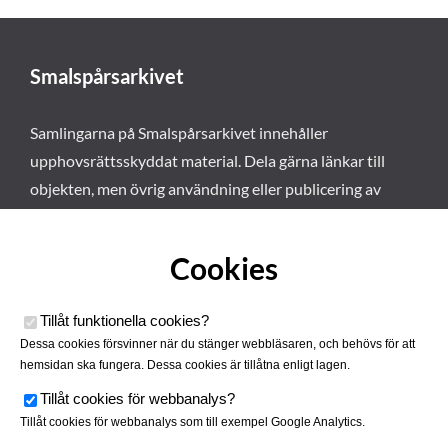
Smalspårsarkivet
Samlingarna på Smalspårsarkivet innehåller
upphovsrättsskyddat material. Dela gärna länkar till
objekten, men övrig användning eller publicering av
materialet kräver vårt tillstånd. Läs mer om våra
användarvillkor här
.
Cookies
Tillåt funktionella cookies
?
Dessa cookies försvinner när du stänger webbläsaren, och behövs för att
hemsidan ska fungera. Dessa cookies är tillåtna enligt lagen.
Tillåt cookies för webbanalys
?
Tillåt cookies för webbanalys som till exempel Google Analytics.