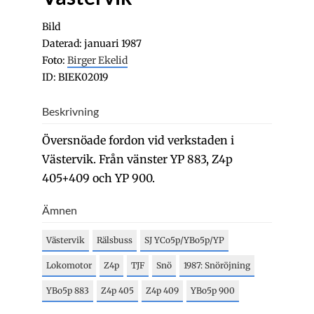
Bild
Daterad: januari 1987
Foto:
Birger Ekelid
ID: BIEK02019
Beskrivning
Översnöade fordon vid verkstaden i
Västervik. Från vänster YP 883, Z4p
405+409 och YP 900.
Ämnen
Västervik
Rälsbuss
SJ YCo5p/YBo5p/YP
Lokomotor
Z4p
TJF
Snö
1987: Snöröjning
YBo5p 883
Z4p 405
Z4p 409
YBo5p 900