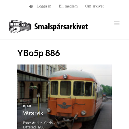
Fortsätt
Logga in
Bli medlem
Om arkivet
till
innehållet
YBo5p 886
BILD
Västervik
Foto: Anders Carlsson
Daterad: 1983