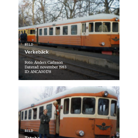
BILD
Verkebäck
Foto: Anders Carlsson
Daterad: november 1983
ID: ANCA00178
BILD
Totebo