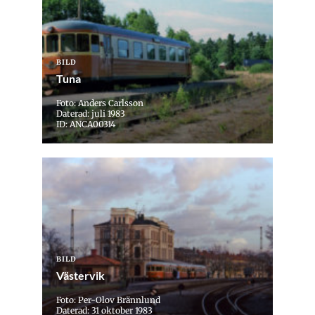
BILD
Tuna
Foto: Anders Carlsson
Daterad: juli 1983
ID: ANCA00314
BILD
Västervik
Foto: Per-Olov Brännlund
Daterad: 31 oktober 1983