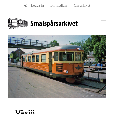
Fortsätt
Logga in
Bli medlem
Om arkivet
till
innehållet
Växjö