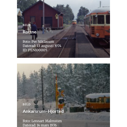
BILD
Rottne
Foto: Per Niklasson
Daterad: 13 augusti 1974
ID: PENI00005
BILD
Ankarsrum–Hjorted
Foto: Lennart Malmsten
Daterad: 14 mars 1976