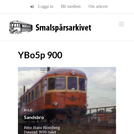
Fortsätt
Logga in
Bli medlem
Om arkivet
till
innehållet
YBo5p 900
BILD
Sandsbro
Foto: Hans Blomberg
Daterad: 1970-talet