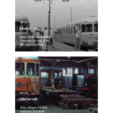
BILD
Hultsfred
Foto: Mats Andersson
Daterad: 18 maj 1976
ID: MAAN00061
BILD
Västervik
Foto: Birger Ekelid
Daterad: juli 1976