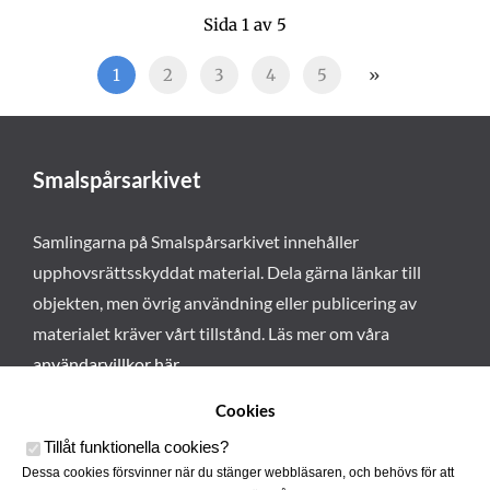
Sida 1 av 5
1
2
3
4
5
»
Smalspårsarkivet
Samlingarna på Smalspårsarkivet innehåller
upphovsrättsskyddat material. Dela gärna länkar till
objekten, men övrig användning eller publicering av
materialet kräver vårt tillstånd. Läs mer om våra
användarvillkor här
.
Cookies
Tillåt funktionella cookies
?
Dessa cookies försvinner när du stänger webbläsaren, och behövs för att