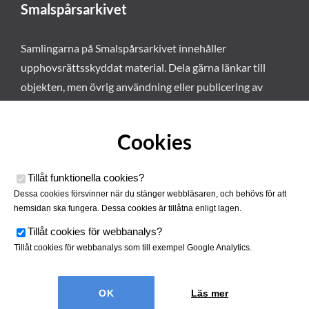
Smalspårsarkivet
Samlingarna på Smalspårsarkivet innehåller
upphovsrättsskyddat material. Dela gärna länkar till
objekten, men övrig användning eller publicering av
materialet kräver vårt tillstånd. Läs mer om våra
användarvillkor här
.
Cookies
Tillåt funktionella cookies
?
Dessa cookies försvinner när du stänger webbläsaren, och behövs för att
hemsidan ska fungera. Dessa cookies är tillåtna enligt lagen.
Tillåt cookies för webbanalys
?
Tillåt cookies för webbanalys som till exempel Google Analytics.
Smalspårsarkivet drivs av
Tjustbygdens Järnvägsförening
Läs mer
| Utvecklad av
Hamrén Webbyrå