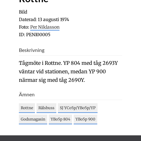
Bild
Daterad: 13 augusti 1974
Foto:
Per Niklasson
ID: PENI00005
Beskrivning
Tågmöte i Rottne. YP 804 med tåg 2693Y
väntar vid stationen, medan YP 900
närmar sig med tåg 2690Y.
Ämnen
Rottne
Rälsbuss
SJ YCo5p/YBo5p/YP
Godsmagasin
YBo5p 804
YBo5p 900