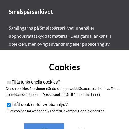
Smalspårsarkivet
Samlingarna på Smalspårsarkivet innehåller
upphovsrättsskyddat material. Dela gärna länkar till
objekten, men övrig användning eller publicering av
materialet kräver vårt tillstånd. Läs mer om våra
användarvillkor här
.
Cookies
Tillåt funktionella cookies
?
Dessa cookies försvinner när du stänger webbläsaren, och behövs för att
hemsidan ska fungera. Dessa cookies är tillåtna enligt lagen.
Tillåt cookies för webbanalys
?
Tillåt cookies för webbanalys som till exempel Google Analytics.
Smalspårsarkivet drivs av
Tjustbygdens Järnvägsförening