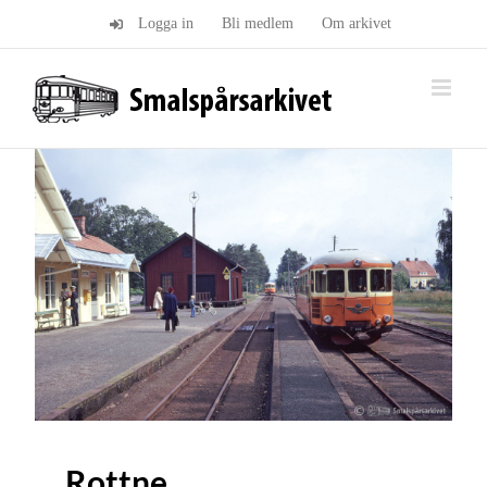
Fortsätt
Logga in
Bli medlem
Om arkivet
till
innehållet
Rottne