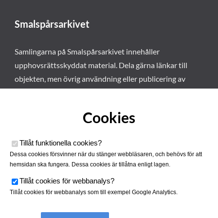
Smalspårsarkivet
Samlingarna på Smalspårsarkivet innehåller
upphovsrättsskyddat material. Dela gärna länkar till
objekten, men övrig användning eller publicering av
materialet kräver vårt tillstånd. Läs mer om våra
användarvillkor här
.
Cookies
Tillåt funktionella cookies
?
Dessa cookies försvinner när du stänger webbläsaren, och behövs för att
hemsidan ska fungera. Dessa cookies är tillåtna enligt lagen.
Tillåt cookies för webbanalys
?
Tillåt cookies för webbanalys som till exempel Google Analytics.