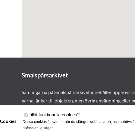
Smalspårsarkivet
Samlingarna på Smalspårsarkivet innehåller upphovsrä
gärna länkar till objekten, men övrig användning eller p
vårt tillstånd. Läs mer om våra
användarvillkor här
.
Tillåt funktionella cookies
?
Cookies
Dessa cookies försvinner när du stänger webbläsaren, och behövs fö
tillåtna enligt lagen.
Cookies