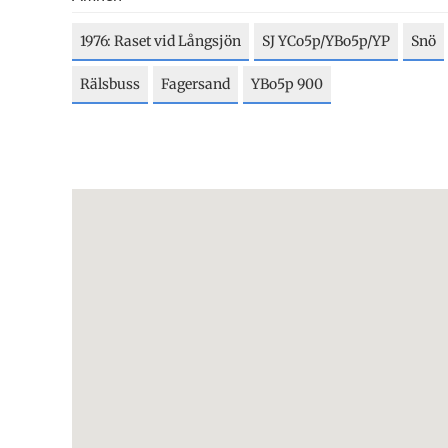
1976: Raset vid Långsjön
SJ YCo5p/YBo5p/YP
Snö
Rälsbuss
Fagersand
YBo5p 900