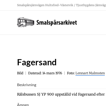
Fortsätt
Smalspårsjärnvägen Hultsfred–Västervik / Tjustbygdens Järnväg
till
innehållet
Fagersand
Bild
Daterad: 14 mars 1976
Foto:
Lennart Malmsten
Beskrivning
Rälsbussen SJ YP 900 uppställd vid Fagersand efter 
Ämnen