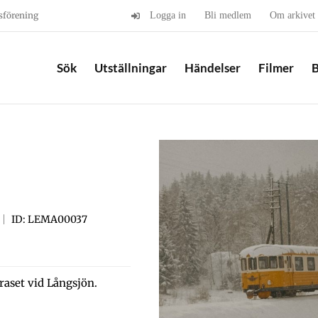
sförening
Logga in
Bli medlem
Om arkivet
Sök
Utställningar
Händelser
Filmer
B
ID: LEMA00037
raset vid Långsjön.