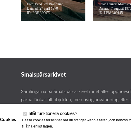
Foto: Per-Olov Brännlund
Foto: Lennart Malmste
Daterad: 27 april 1970
Daterad: 7 augusti 197
ID: POBR00072
ID: LEMA00145
Smalspårsarkivet
Samlingarna på Smalspårsarkivet innehåller upphovsrä
gärna länkar till objekten, men övrig användning eller 
kräver vårt tillstånd. Läs mer om våra
användarvillkor 
Tillåt funktionella cookies
?
Cookies
Dessa cookies försvinner när du stänger webbläsaren, och behövs fö
tillåtna enligt lagen.
Cookies