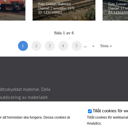
n
Foto: Lennart Malmsten
Foto: Lennart
0
Daterad: 2 november 1970
Daterad: 13 n
ID: LEMA00003
ID: LEMA00
Sida 1 av 6
1
2
3
4
5
...
»
Sista »
ttsskyddat material. Dela
publicering av materialet
här
.
Tillåt cookies för 
r att hemsidan ska fungera. Dessa cookies är
Tillåt cookies för webbana
Analytics.