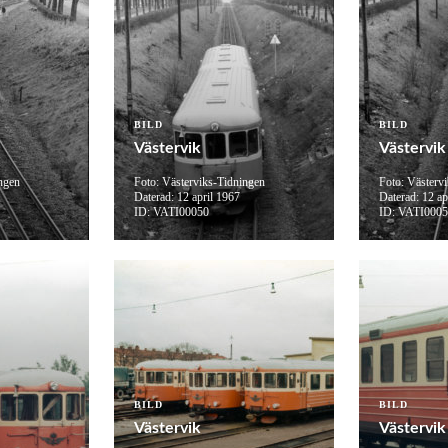
BILD
BILD
Västervik
Västervik
ngen
Foto: Västerviks-Tidningen
Foto: Västerv
Daterad: 12 april 1967
Daterad: 12 ap
ID: VATI00050
ID: VATI000
BILD
BILD
Västervik
Västervik