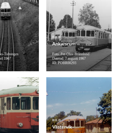
BILD
Ankarsrum
iks-Tidningen
Foto: Per-Olov Brännlund
ril 1967
Daterad: 7 augusti 1967
51
ID: POBR00293
BILD
Västervik