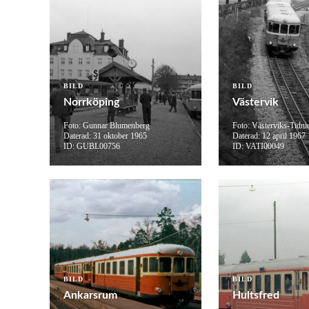
BILD
BILD
Norrköping
Västervik
Foto: Gunnar Blumenberg
Foto: Västerviks-Tidni
Daterad: 31 oktober 1965
Daterad: 12 april 1967
ID: GUBL00756
ID: VATI00049
BILD
BILD
Ankarsrum
Hultsfred