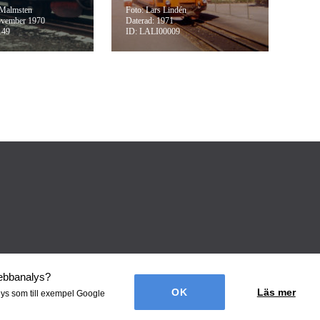
 Malmsten
Foto: Lars Lindén
ovember 1970
Daterad: 1971
149
ID: LALI00009
webbanalys
?
Läs mer
lys som till exempel Google