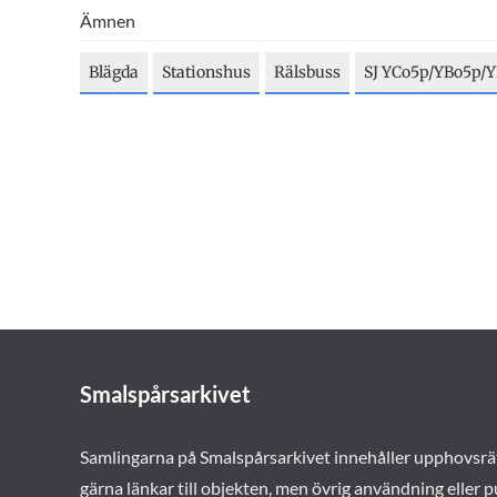
Ämnen
Blägda
Stationshus
Rälsbuss
SJ YCo5p/YBo5p/
Smalspårsarkivet
Samlingarna på Smalspårsarkivet innehåller upphovsrä
gärna länkar till objekten, men övrig användning eller p