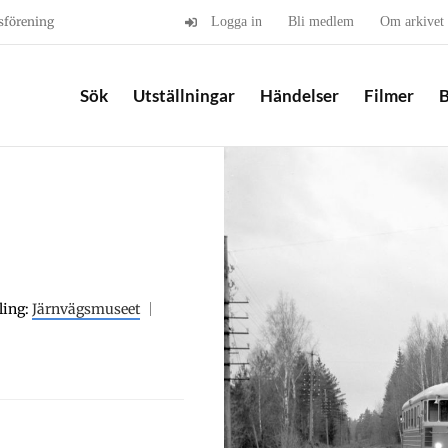
sförening
Logga in
Bli medlem
Om arkivet
Sök
Utställningar
Händelser
Filmer
B
ling:
Järnvägsmuseet