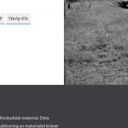
YP
YBo5p 874
ttsskyddat material. Dela
ublicering av materialet kräver