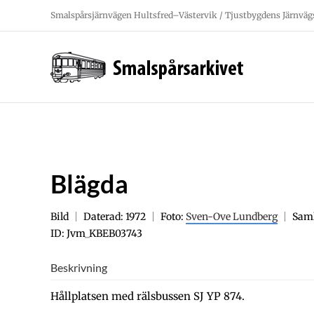
Fortsätt
Smalspårsjärnvägen Hultsfred–Västervik / Tjustbygdens Järnväg
till
innehållet
Blägda
Bild
Daterad: 1972
Foto:
Sven-Ove Lundberg
Sam
ID: Jvm_KBEB03743
Beskrivning
Hållplatsen med rälsbussen SJ YP 874.