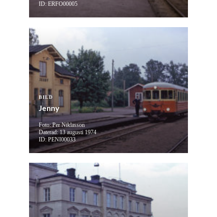
ID: ERFO00005
BILD
Jenny
Foto: Per Niklasson
Daterad: 13 augusti 1974
ID: PENI00033