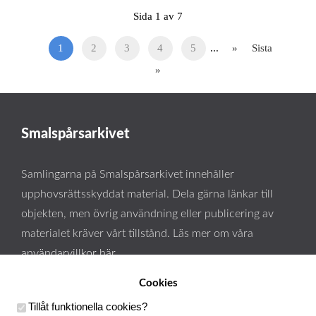
Sida 1 av 7
1
2
3
4
5
...
»
Sista
»
Smalspårsarkivet
Samlingarna på Smalspårsarkivet innehåller
upphovsrättsskyddat material. Dela gärna länkar till
objekten, men övrig användning eller publicering av
materialet kräver vårt tillstånd. Läs mer om våra
användarvillkor här
.
Cookies
Tillåt funktionella cookies
?