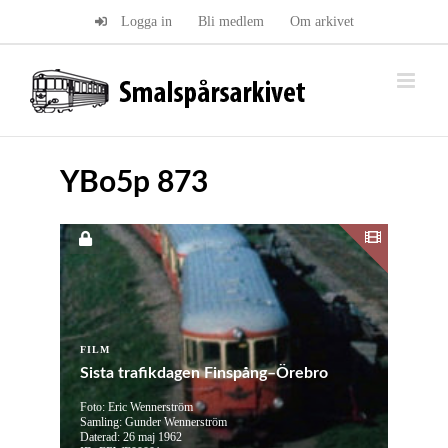
Fortsätt
Logga in
Bli medlem
Om arkivet
till
innehållet
YBo5p 873
FILM
Sista trafikdagen Finspång–Örebro
Foto: Eric Wennerström
Samling: Gunder Wennerström
Daterad: 26 maj 1962