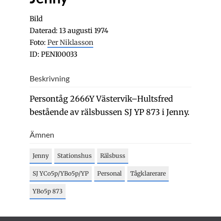
Bild
Daterad: 13 augusti 1974
Foto:
Per Niklasson
ID: PENI00033
Beskrivning
Persontåg 2666Y Västervik–Hultsfred
bestående av rälsbussen SJ YP 873 i Jenny.
Ämnen
Jenny
Stationshus
Rälsbuss
SJ YCo5p/YBo5p/YP
Personal
Tågklarerare
YBo5p 873