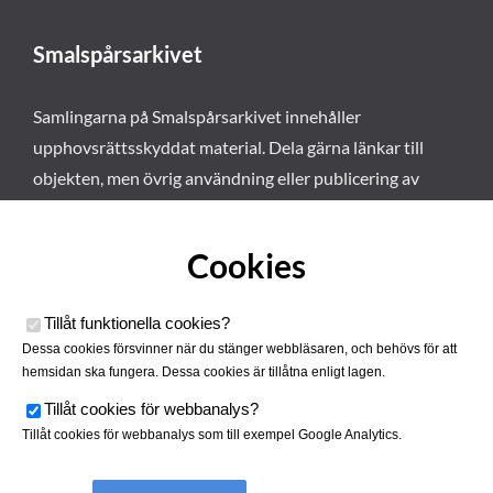
Smalspårsarkivet
Samlingarna på Smalspårsarkivet innehåller
upphovsrättsskyddat material. Dela gärna länkar till
objekten, men övrig användning eller publicering av
materialet kräver vårt tillstånd. Läs mer om våra
användarvillkor här
.
Cookies
Tillåt funktionella cookies
?
Dessa cookies försvinner när du stänger webbläsaren, och behövs för att
hemsidan ska fungera. Dessa cookies är tillåtna enligt lagen.
Tillåt cookies för webbanalys
?
Tillåt cookies för webbanalys som till exempel Google Analytics.