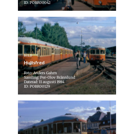
ID: POBR00042
BILD
Hultsfred
Foto: Anders Gahrn
Samling: Per-Olov Brännlund
Daterad: 11 augusti 1984
ID: POBR00129