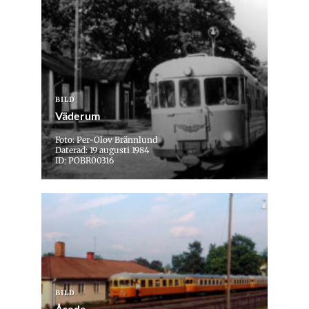
BILD
Väderum
Foto: Per-Olov Brännlund
Daterad: 19 augusti 1984
ID: POBR00316
BILD
Åseda