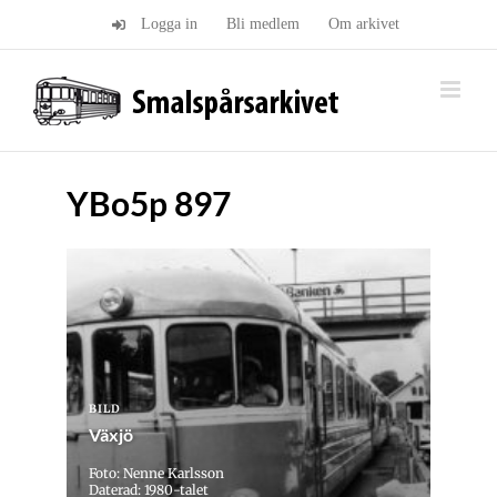
Fortsätt
Logga in
Bli medlem
Om arkivet
till
innehållet
YBo5p 897
BILD
Växjö
Foto: Nenne Karlsson
Daterad: 1980-talet