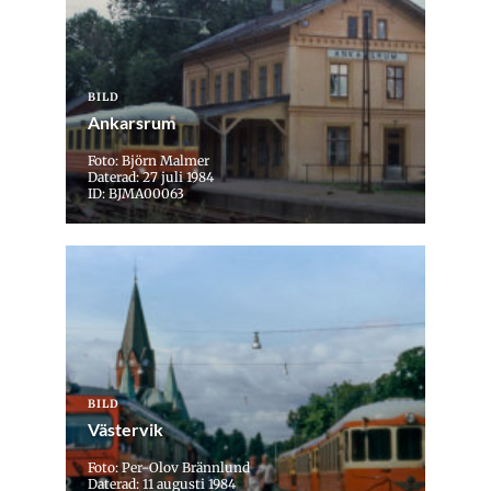
BILD
Ankarsrum
Foto: Björn Malmer
Daterad: 27 juli 1984
ID: BJMA00063
BILD
Västervik
Foto: Per-Olov Brännlund
Daterad: 11 augusti 1984