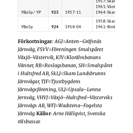
1957: Skara,
1961: Västervik,
YBo5p / YP
923
1957-11
1964: Skara.
1958: Skara,
YBo5p
924
1958-04
1961: Rimbo.
Förkortningar
: AGJ=Anten–Gräfsnäs
Järnväg, FSVV=Föreningen Smalspåret
Växjö–Västervik, KlV=Klarälvsbanans
Vänner, RB=Roslagsbanan, SH=Smalspåret
i Hultsfred AB, SkLJ=Skara Lundsbrunns
Järnvägar, TJF=Tjustbygdens
Järnvägsförening, ULJ=Upsala–Lenna
Jernväg, VHVJ=Växjö–Hultsfred–Västerviks
Järnvägs AB, WFJ=Wadstena–Fogelsta
Järnväg
Källor
: Arne Hällqvist, Svenska
rälsbussar.