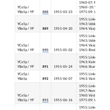
1960-07: Rimbo,
YCo5p /
1960−10: Västervik,
YBo5p / YP
888
1955-03-23
1975-09: Växjö.
1955: Linköping,
YCo5p /
1963: Uddevalla,
YBo5p / YP
889
1955-04-20
1964: Växjö.
1955: Linköping,
1963: Uddevalla,
YCo5p /
1964: Växjö,
YBo5p / YP
890
1955-05-02
1965: Rimbo.
1955: Linköping,
YCo5p /
1963: Kalmar,
YBo5p / YP
891
1955-05-24
1966: Skara.
YCo5p /
1955: Linköping,
YBo5p
892
1955-06-07
1963: Västervik.
1955: Linköping,
1957: Norrköping,
YCo5p /
1960: Västervik,
YBo5p / YP
893
1955-06-16
1975-09: Växjö.
1955: Linköping,