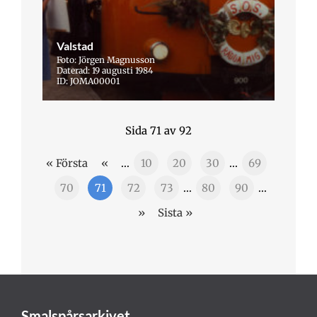
Valstad
Foto: Jörgen Magnusson
Daterad: 19 augusti 1984
ID: JOMA00001
Sida 71 av 92
« Första
«
...
10
20
30
...
69
70
71
72
73
...
80
90
...
»
Sista »
Smalspårsarkivet