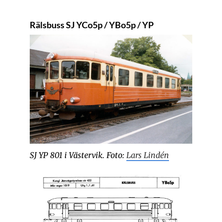
Rälsbuss SJ YCo5p / YBo5p / YP
SJ YP 801 i Västervik. Foto:
Lars Lindén