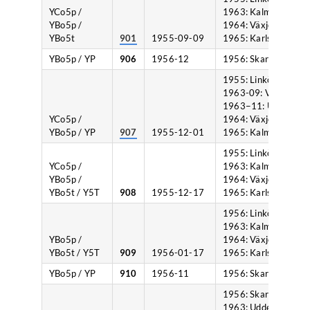
YCo5p /
1963: Kalmar,
YBo5p /
1964: Växjö,
YBo5t
901
1955-09-09
1965: Karlshamn.
YBo5p / YP
906
1956-12
1956: Skara.
1955: Linköping,
1963-09: Västervik,
1963−11: Uddevalla,
YCo5p /
1964: Växjö,
YBo5p / YP
907
1955-12-01
1965: Kalmar.
1955: Linköping,
YCo5p /
1963: Kalmar,
YBo5p /
1964: Växjö,
YBo5t / Y5T
908
1955-12-17
1965: Karlshamn.
1956: Linköping,
1963: Kalmar,
YBo5p /
1964: Växjö,
YBo5t / Y5T
909
1956-01-17
1965: Karlshamn.
YBo5p / YP
910
1956-11
1956: Skara.
1956: Skara,
1963: Uddevalla,