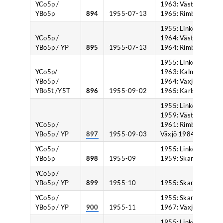
YCo5p /
1963: Västervik,
YBo5p
894
1955-07-13
1965: Rimbo.
1955: Linköping,
YCo5p /
1964: Västervik,
YBo5p / YP
895
1955-07-13
1964: Rimbo.
1955: Linköping,
YCo5p/
1963: Kalmar,
YBo5p /
1964: Växjö,
YBo5t /Y5T
896
1955-09-02
1965: Karlshamn.
1955: Linköping,
1959: Västervik,
YCo5p /
1961: Rimbo,
YBo5p / YP
897
1955-09-03
Växjö 1984.
YCo5p /
1955: Linköping,
YBo5p
898
1955-09
1959: Skara.
YCo5p /
YBo5p / YP
899
1955-10
1955: Skara.
YCo5p /
1955: Skara,
YBo5p / YP
900
1955-11
1967: Växjö.
1955: Linköping,