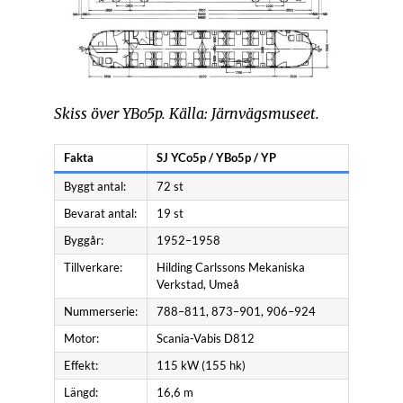
Skiss över YBo5p. Källa: Järnvägsmuseet.
Fakta
SJ YCo5p / YBo5p / YP
Byggt antal:
72 st
Bevarat antal:
19 st
Byggår:
1952–1958
Tillverkare:
Hilding Carlssons Mekaniska
Verkstad, Umeå
Nummerserie:
788–811, 873–901, 906–924
Motor:
Scania-Vabis D812
Effekt:
115 kW (155 hk)
Längd:
16,6 m