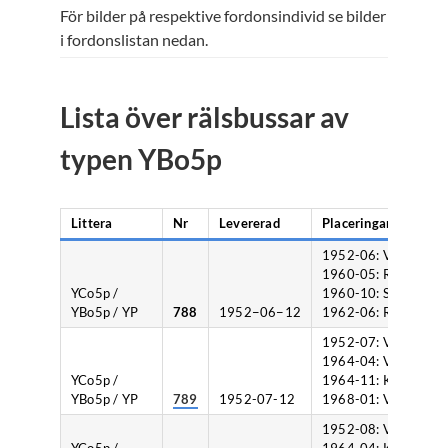
För bilder på respektive fordonsindivid se bilder
i fordonslistan nedan.
Lista över rälsbussar av
typen YBo5p
Littera
Nr
Levererad
Placeringar vid SJ
1952-06: Västervik,
1960-05: Rimbo,
YCo5p /
1960-10: Skara,
YBo5p / YP
788
1952−06−12
1962-06: Rimbo.
1952-07: Västervik,
1964-04: Växjö,
YCo5p /
1964-11: Kalmar,
YBo5p / YP
789
1952-07-12
1968-01: Växjö.
1952-08: Västervik,