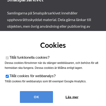
Samlingarna på Smalspårsarkivet innehåller
upphovsrättsskyddat material. Dela gärna länkar till
objekten, men övrig användning eller publicering av
materialet kräver vårt tillstånd. Läs mer om våra
användarvillkor här
.
Cookies
Tillåt funktionella cookies
?
Dessa cookies försvinner när du stänger webbläsaren, och behövs för att
hemsidan ska fungera. Dessa cookies är tillåtna enligt lagen.
Tillåt cookies för webbanalys
?
Tillåt cookies för webbanalys som till exempel Google Analytics.
Smalspårsarkivet drivs av
Tjustbygdens Järnvägsförening
Läs mer
| Utvecklad av
Hamrén Webbyrå
Cookies