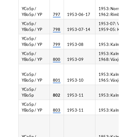
YCo5p /
1953: Norrköping,
YBo5p / YP
797
1953-06-17
1962: Rimbo.
YCo5p /
1953-07: Västervik,
YBo5p / YP
798
1953-07-14
1959-05: Kalmar.
YCo5p /
YBo5p / YP
799
1953-08
1953: Kalmar.
YCo5p /
1953: Kalmar,
YBo5p / YP
800
1953-09
1968: Växjö.
YCo5p /
1953: Kalmar,
YBo5p / YP
801
1953-10
1965: Växjö.
YCo5p /
YBo5p
802
1953-11
1953: Kalmar.
YCo5p /
YBo5p / YP
803
1953-11
1953: Kalmar.
YCo5p /
1953: Kalmar,