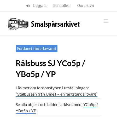
Fortsätt
Logga in
Bli medlem
Om arkivet
till
innehållet
Fordonet finns bevarat
Rälsbuss SJ YCo5p /
YBo5p / YP
Läs mer om fordonstypen i utställningen:
”Stålbussen från Umeå – en färgstark slitvarg”
Se alla objekt och bilder i arkivet med:
YCo5p /
YBo5p / YP
.