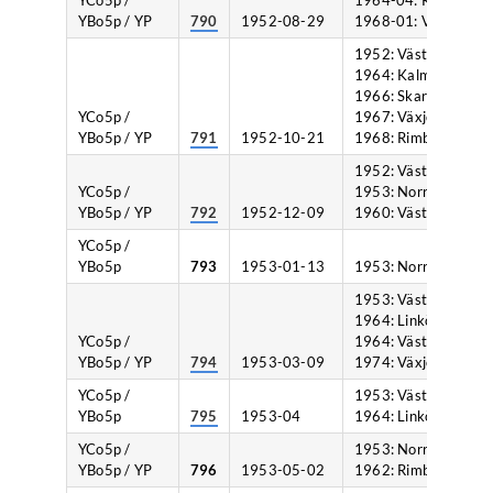
YCo5p /
1964-04: Kalmar,
YBo5p / YP
790
1952-08-29
1968-01: Växjö.
1952: Västervik,
1964: Kalmar,
1966: Skara,
YCo5p /
1967: Växjö,
YBo5p / YP
791
1952-10-21
1968: Rimbo.
1952: Västervik,
YCo5p /
1953: Norrköping,
YBo5p / YP
792
1952-12-09
1960: Västervik.
YCo5p /
YBo5p
793
1953-01-13
1953: Norrköping.
1953: Västervik,
1964: Linköping,
YCo5p /
1964: Västervik,
YBo5p / YP
794
1953-03-09
1974: Växjö.
YCo5p /
1953: Västervik,
YBo5p
795
1953-04
1964: Linköping.
YCo5p /
1953: Norrköping,
YBo5p / YP
796
1953-05-02
1962: Rimbo.