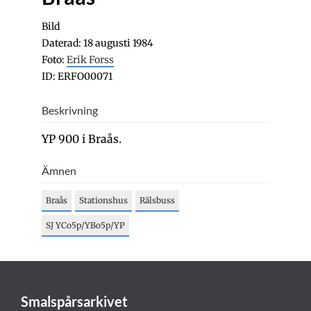
Bild
Daterad: 18 augusti 1984
Foto:
Erik Forss
ID: ERFO00071
Beskrivning
YP 900 i Braås.
Ämnen
Braås
Stationshus
Rälsbuss
SJ YCo5p/YBo5p/YP
Smalspårsarkivet