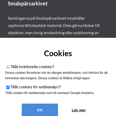
Smalspårsarkivet
Samlingarna på Smalspårsarkivet innehåller
upphovsrättsskyddat material. Dela gärna länkar till
objekten, men övrig användning eller publicering av
materialet kräver vårt tillstånd. Läs mer om våra
användarvillkor här
.
Cookies
Tillåt funktionella cookies
?
Dessa cookies försvinner när du stänger webbläsaren, och behövs för att
hemsidan ska fungera. Dessa cookies är tillåtna enligt lagen.
Tillåt cookies för webbanalys
?
Tillåt cookies för webbanalys som till exempel Google Analytics.
Smalspårsarkivet drivs av
Tjustbygdens Järnvägsförening
Läs mer
| Utvecklad av
Hamrén Webbyrå