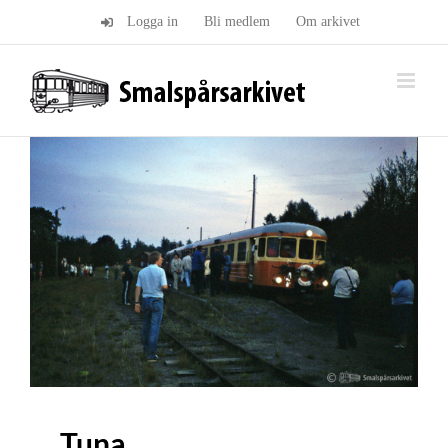
Fortsätt
Logga in
Bli medlem
Om arkivet
till
innehållet
Tuna