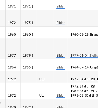
1971
1971 †
Bilder
1972
1975 †
Bilder
1960
1960 †
1960-03-28: Brand, Norrk
1977
1979 †
Bilder
1977-01-04: Kollision, T
1964
1965 †
Bilder
1964-07-14: Urspårning, 
1972
ULJ
1972: Såld till RB. 1987: Så
1972: Såld till RB.
1987: Såld till VHVJ. 198
1972
ULJ
Bilder
1993-03: Såld till SMAB. 1
k,
1970
1972 †
Bilder