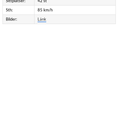
Sittplatser:
42 st
Sth:
85 km/h
Bilder:
Länk
–Gnötteln.
ranatkastare Kvarnagården–Braås. 1984-09-
ill FSVV. 1987: Såld till VHVJ. 1989-07-03:
seda.
ar.
and, Växjö. 1983-08-25: Såld till Björn
KlV. 1984-11-13: Skickad från Örebro till Deje
-03: Såld till SMAB. 1997-10-18: Såld till FSVV.
000 kr.
omstermåla.