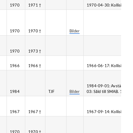
1970
1971 †
1970-04-30: Kollision, Br
1970
1970 †
Bilder
1970
1973 †
1966
1966 †
1966-06-17: Kollision, Tju
1984-09-01: Avställd. 1985
1984
TJF
Bilder
03: Såld till SMAB. 1997-10
1967
1967 †
1967-09-14: Kollision, St
1970
1970 †