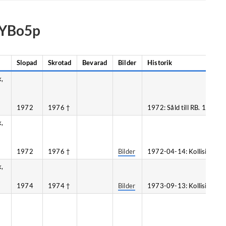
n YBo5p
Slopad
Skrotad
Bevarad
Bilder
Historik
k,
1972
1976 †
1972: Såld till RB. 1974-0
k,
1972
1976 †
Bilder
1972-04-14: Kollision, Vi
k,
1974
1974 †
Bilder
1973-09-13: Kollision, Ås