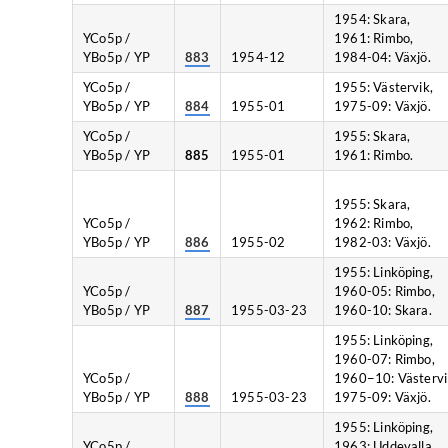
1954: Skara,
YCo5p /
1961: Rimbo,
YBo5p / YP
883
1954-12
1984-04: Växjö.
YCo5p /
1955: Västervik,
YBo5p / YP
884
1955-01
1975-09: Växjö.
YCo5p /
1955: Skara,
YBo5p / YP
885
1955-01
1961: Rimbo.
1955: Skara,
YCo5p /
1962: Rimbo,
YBo5p / YP
886
1955-02
1982-03: Växjö.
1955: Linköping,
YCo5p /
1960-05: Rimbo,
YBo5p / YP
887
1955-03-23
1960-10: Skara.
1955: Linköping,
1960-07: Rimbo,
YCo5p /
1960−10: Västervi
YBo5p / YP
888
1955-03-23
1975-09: Växjö.
1955: Linköping,
YCo5p /
1963: Uddevalla,