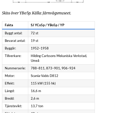
Skiss över YBo5p. Källa: Järnvägsmuseet.
Fakta
SJ YCo5p / YBo5p / YP
Byggt antal:
72 st
öping.
Bevarat antal:
19 st
Byggår:
1952–1958
Tillverkare:
Hilding Carlssons Mekaniska Verkstad,
una–Väderum.
Umeå
Nummerserie:
788–811, 873–901, 906–924
Åtvidaberg.
Motor:
Scania-Vabis D812
ld till ULJ.
Effekt:
115 kW (155 hk)
Längd:
16,6 m
9-08-12: Krockskadad med YP 886 i Hultsfred.
Bredd:
2,6 m
997-10-18: Såld till FSVV. 2010: Såld till ULJ.
Tjänstevikt:
13,7 ton