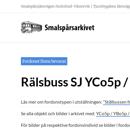
Fortsätt
Smalspårsjärnvägen Hultsfred–Västervik / Tjustbygdens Järnväg
till
innehållet
Fordonet finns bevarat
Rälsbuss SJ YCo5p /
Läs mer om fordonstypen i utställningen:
”Stålbussen f
Se alla objekt och bilder i arkivet med:
YCo5p / YBo5p /
För bilder på respektive fordonsindivid se bilder i ford