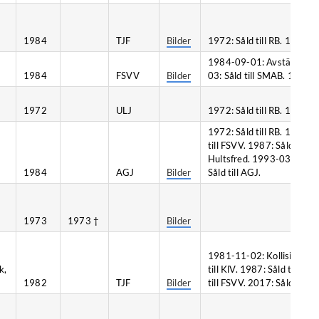
1984
TJF
Bilder
1972: Såld till RB. 1984-04:
1984-09-01: Avställd. 1985
1984
FSVV
Bilder
03: Såld till SMAB. 1997: Så
1972
ULJ
1972: Såld till RB. 1987: Så
1972: Såld till RB. 1982-0
till FSVV. 1987: Såld til
Hultsfred. 1993-03: Såld 
1984
AGJ
Bilder
Såld till AGJ.
1973
1973 †
Bilder
1981-11-02: Kollision, Eve
k,
till KlV. 1987: Såld till 
1982
TJF
Bilder
till FSVV. 2017: Såld till TJ