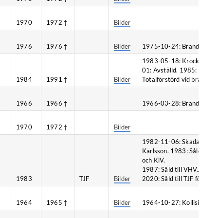
1970
1972 †
Bilder
1976
1976 †
Bilder
1975-10-24: Brand, Vena
1983-05-18: Krock med g
01: Avställd. 1985: Såld t
1984
1991 †
Bilder
Totalförstörd vid brand, Å
1966
1966 †
1966-03-28: Brand, Kalm
1970
1972 †
Bilder
1982-11-06: Skadad vid br
Karlsson. 1983: Såld till 
och KlV.
1987: Såld till VHVJ. 1993
1983
TJF
Bilder
2020: Såld till TJF för 50.
1964
1965 †
Bilder
1964-10-27: Kollision, Bl