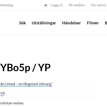
sförening
Logga in
Bli medlem
Om arkivet
Sök
Utställningar
Händelser
Filmer
B
 YBo5p / YP
rån Umeå – en färgstark slitvarg”
 YP
.
onslistan nedan.