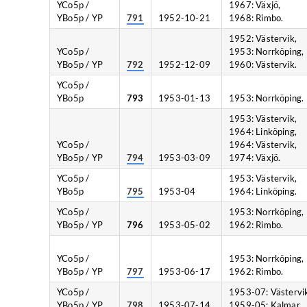
YCo5p /
1967: Växjö,
YBo5p / YP
791
1952-10-21
1968: Rimbo.
1952: Västervik,
YCo5p /
1953: Norrköping,
YBo5p / YP
792
1952-12-09
1960: Västervik.
YCo5p /
YBo5p
793
1953-01-13
1953: Norrköping.
1953: Västervik,
1964: Linköping,
YCo5p /
1964: Västervik,
YBo5p / YP
794
1953-03-09
1974: Växjö.
YCo5p /
1953: Västervik,
YBo5p
795
1953-04
1964: Linköping.
YCo5p /
1953: Norrköping,
YBo5p / YP
796
1953-05-02
1962: Rimbo.
YCo5p /
1953: Norrköping,
YBo5p / YP
797
1953-06-17
1962: Rimbo.
YCo5p /
1953-07: Västervi
YBo5p / YP
798
1953-07-14
1959-05: Kalmar.