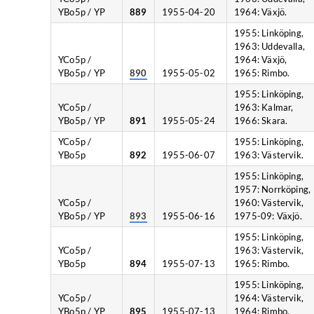
YBo5p / YP
889
1955-04-20
1964: Växjö.
1955: Linköping,
1963: Uddevalla,
YCo5p /
1964: Växjö,
YBo5p / YP
890
1955-05-02
1965: Rimbo.
1955: Linköping,
YCo5p /
1963: Kalmar,
YBo5p / YP
891
1955-05-24
1966: Skara.
YCo5p /
1955: Linköping,
YBo5p
892
1955-06-07
1963: Västervik.
1955: Linköping,
1957: Norrköping,
YCo5p /
1960: Västervik,
YBo5p / YP
893
1955-06-16
1975-09: Växjö.
1955: Linköping,
YCo5p /
1963: Västervik,
YBo5p
894
1955-07-13
1965: Rimbo.
1955: Linköping,
YCo5p /
1964: Västervik,
YBo5p / YP
895
1955-07-13
1964: Rimbo.