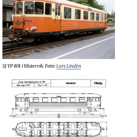
7-16: Kollision vägfordon, Frösunda.
SJ YP 801 i Västervik. Foto:
Lars Lindén
rserum.
eda–Flybo.