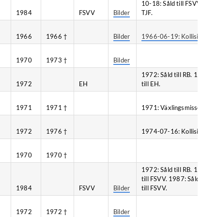
10-18: Såld till FSVV. 1
1984
FSVV
Bilder
TJF.
1966
1966 †
Bilder
1966-06-19: Kollision, Hul
1970
1973 †
Bilder
1972: Såld till RB. 1978: 
1972
EH
till EH.
1971
1971 †
1971: Växlingsmissöde.
1972
1976 †
1974-07-16: Kollision, Fr
1970
1970 †
1972: Såld till RB. 1981-0
till FSVV. 1987: Såld till
1984
FSVV
Bilder
till FSVV.
1972
1972 †
Bilder