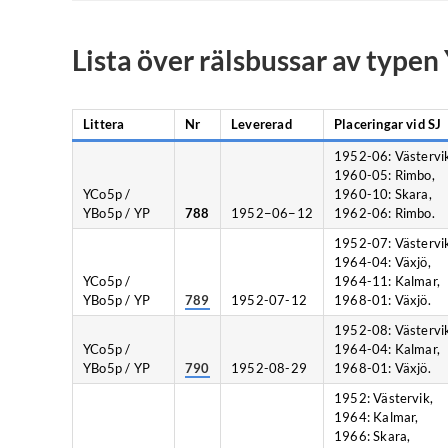
Lista över rälsbussar av type
Littera
Nr
Levererad
Placeringar vid SJ
1952-06: Västervi
1960-05: Rimbo,
YCo5p /
1960-10: Skara,
YBo5p / YP
788
1952−06−12
1962-06: Rimbo.
1952-07: Västervi
1964-04: Växjö,
YCo5p /
1964-11: Kalmar,
YBo5p / YP
789
1952-07-12
1968-01: Växjö.
1952-08: Västervi
YCo5p /
1964-04: Kalmar,
YBo5p / YP
790
1952-08-29
1968-01: Växjö.
1952: Västervik,
1964: Kalmar,
1966: Skara,