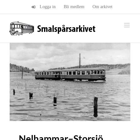
Fortsätt
Logga in
Bli medlem
Om arkivet
till
innehållet
Nelhammar–Storsjö