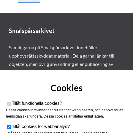
Smalspårsarkivet
Samlingarna på Smalspårsarkivet innehåller
upphovsrättsskyddat material. Dela gärna länkar till
objekten, men övrig användning eller publicering av
materialet kräver vårt tillstånd. Läs mer om våra
användarvillkor här
.
Cookies
Tillåt funktionella cookies
?
Dessa cookies försvinner när du stänger webbläsaren, och behövs för att
hemsidan ska fungera. Dessa cookies är tillåtna enligt lagen.
Tillåt cookies för webbanalys
?