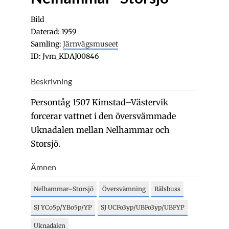
Bild
Daterad: 1959
Samling:
Järnvägsmuseet
ID: Jvm_KDAJ00846
Beskrivning
Persontåg 1507 Kimstad–Västervik
forcerar vattnet i den översvämmade
Uknadalen mellan Nelhammar och
Storsjö.
Ämnen
Nelhammar–Storsjö
Översvämning
Rälsbuss
SJ YCo5p/YBo5p/YP
SJ UCFo3yp/UBFo3yp/UBFYP
Uknadalen