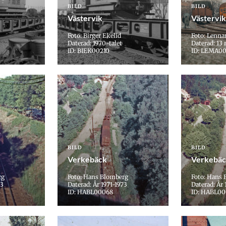
BILD
BILD
Västervik
Västervik
Foto: Birger Ekelid
Foto: Lenna
Daterad: 1970-talet
Daterad: 13
ID: BIEK00210
ID: LEMA0
BILD
BILD
Verkebäck
Verkebä
rg
Foto: Hans Blomberg
Foto: Hans
73
Daterad: År 1971-1973
Daterad: År 
ID: HABL00068
ID: HABL0