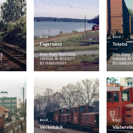
BILD
BILD
Fagersand
Totebo
rg
Foto: Hans Blomberg
Foto: Hans
73
Daterad: År 1971-1973
Daterad: År 
ID: HABL00073
ID: HABL00
BILD
BILD
Verkebäck
Västervik