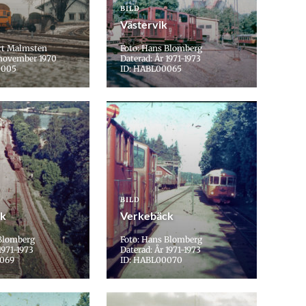
BILD
Västervik
rt Malmsten
Foto: Hans Blomberg
 november 1970
Daterad: År 1971-1973
0005
ID: HABL00065
BILD
ck
Verkebäck
 Blomberg
Foto: Hans Blomberg
1971-1973
Daterad: År 1971-1973
0069
ID: HABL00070