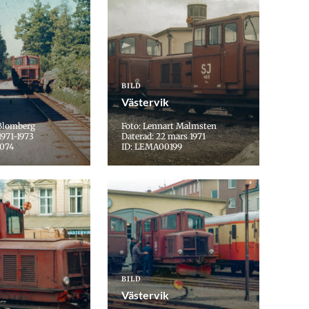
BILD
Västervik
 Blomberg
Foto: Lennart Malmsten
1971-1973
Daterad: 22 mars 1971
074
ID: LEMA00199
BILD
Västervik