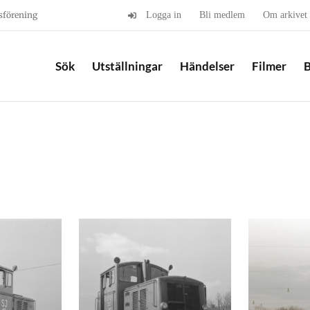
sförening
Logga in
Bli medlem
Om arkivet
Sök
Utställningar
Händelser
Filmer
B