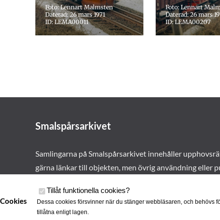
Foto: Lennart Malmsten
Foto: Lennart Mal
Daterad: 26 mars 1971
Daterad: 26 mars 19
ID: LEMA00011
ID: LEMA00207
Smalspårsarkivet
Samlingarna på Smalspårsarkivet innehåller upphovsrä
gärna länkar till objekten, men övrig användning eller p
vårt tillstånd. Läs mer om våra
användarvillkor här
.
Tillåt funktionella cookies
?
Cookies
Dessa cookies försvinner när du stänger webbläsaren, och behövs fö
tillåtna enligt lagen.
Cookies