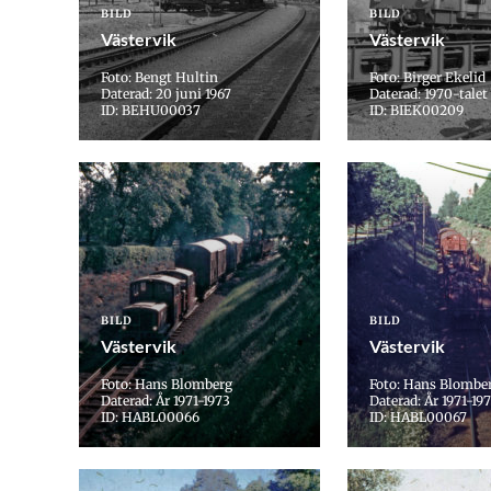
BILD
BILD
Västervik
Västervik
Foto: Bengt Hultin
Foto: Birger Ekelid
Daterad: 20 juni 1967
Daterad: 1970-talet
ID: BEHU00037
ID: BIEK00209
BILD
BILD
Västervik
Västervik
Foto: Hans Blomberg
Foto: Hans Blombe
Daterad: År 1971-1973
Daterad: År 1971-19
ID: HABL00066
ID: HABL00067