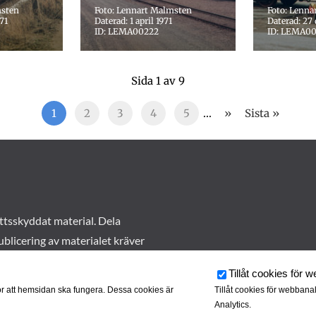
msten
Foto: Lennart Malmsten
Foto: Lenna
71
Daterad: 1 april 1971
Daterad: 27
ID: LEMA00222
ID: LEMA0
Sida 1 av 9
1
2
3
4
5
...
»
Sista »
ttsskyddat material. Dela
ublicering av materialet kräver
Tillåt cookies för 
r att hemsidan ska fungera. Dessa cookies är
Tillåt cookies för webbana
Analytics.