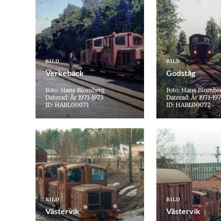
BILD
BILD
Verkebäck
Godståg
Foto: Hans Blomberg
Foto: Hans Blombe
Daterad: År 1971-1973
Daterad: År 1971-19
ID: HABL00071
ID: HABL00072
BILD
BILD
Västervik
Västervik