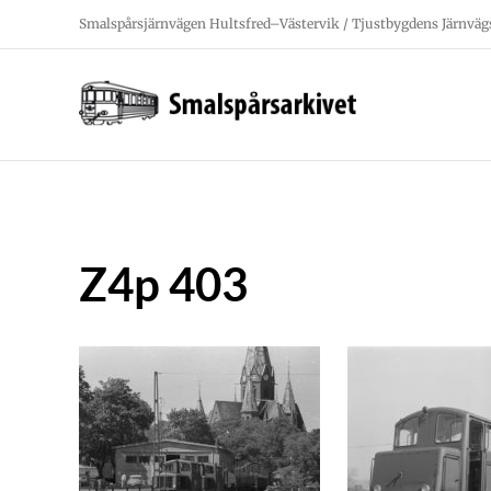
Fortsätt
Smalspårsjärnvägen Hultsfred–Västervik / Tjustbygdens Järnväg
till
innehållet
Z4p 403