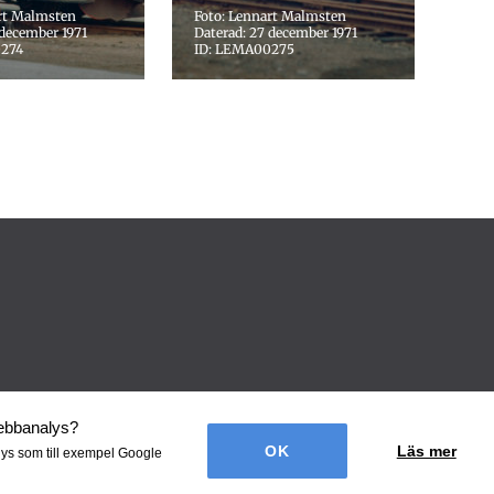
rt Malmsten
Foto: Lennart Malmsten
 december 1971
Daterad: 27 december 1971
0274
ID: LEMA00275
webbanalys
?
Läs mer
lys som till exempel Google