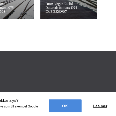
orss
Foto: Birger Ekelid
 mars 1975
Daterad: 16 mars 1975
0008
ID: BIEK01907
webbanalys
?
Läs mer
lys som till exempel Google