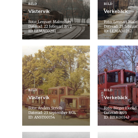
BILD
BILD
Västervik
Verkebäck
Foto: Lennart Malmsten
Foto: Lennart Mal
Daterad: 22 februari 1972
Daterad: 25 februar
ID: LEMA00281
ID: LEMA00287
BILD
BILD
Västervik
Verkebäck
Foto: Anders Stridh
Foto: Birger Ekelid
Daterad: 23 september 1974
Daterad: 1975
ID: ANST00154
ID: BIEK00343