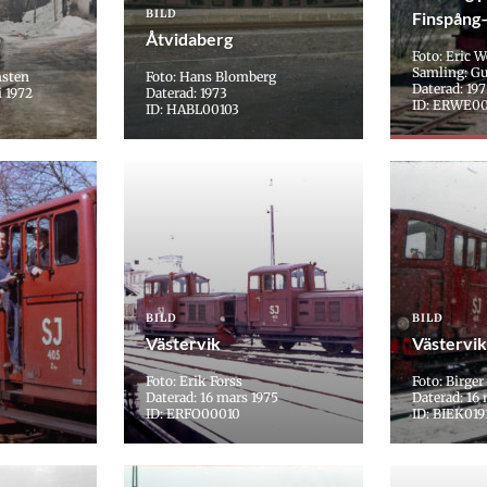
BILD
Finspång
Åtvidaberg
Foto: Eric 
Samling: G
msten
Foto: Hans Blomberg
Daterad: 19
i 1972
Daterad: 1973
ID: ERWE0
ID: HABL00103
BILD
BILD
Västervik
Västervik
Foto: Erik Forss
Foto: Birger
Daterad: 16 mars 1975
Daterad: 16
ID: ERFO00010
ID: BIEK019