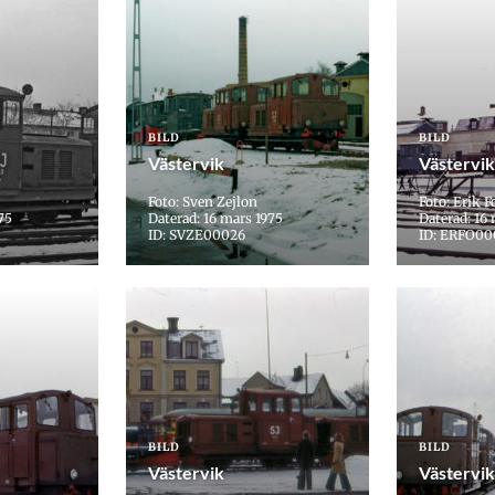
BILD
BILD
Västervik
Västervik
Foto: Sven Zejlon
Foto: Erik F
75
Daterad: 16 mars 1975
Daterad: 16
ID: SVZE00026
ID: ERFO0
BILD
BILD
Västervik
Västervik