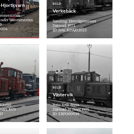
BILD
–Hjortkvarn
Verkebäck
Wennerström
under Wennerström
Samling: Järnvägsmuseet
73
Daterad: 1973
0004
ID: Jvm_KDAJ02023
BILD
Västervik
 Ekelid
Foto: Erik Forss
 mars 1975
Daterad: 16 mars 1975
13
ID: ERFO00099