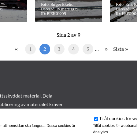
Foto: Birger Ekelid
Foto: Erik F
75
Daterad: 16 mars 1975
Daterad: 16
ID: BIEK01905
ID: ERFO0
Sida 2 av 9
«
1
2
3
4
5
...
»
Sista »
ttsskyddat material. Dela
ublicering av materialet kräver
Tillåt cookies för 
r att hemsidan ska fungera. Dessa cookies är
Tillåt cookies för webbana
Analytics.