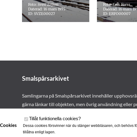
Foto: Sven Zejlon
Foto: Erik Forss
Daterad: 16 mars 1975
Daterad: 16 mars 19
ID: SVZE00027
ID: ERFO00007
Smalspårsarkivet
Samlingarna på Smalspårsarkivet innehåller upphovsrä
gärna länkar till objekten, men övrig användning eller p
vårt tillstånd. Läs mer om våra
användarvillkor här
.
Tillåt funktionella cookies
?
Cookies
Dessa cookies försvinner när du stänger webbläsaren, och behövs fö
tillåtna enligt lagen.
Cookies