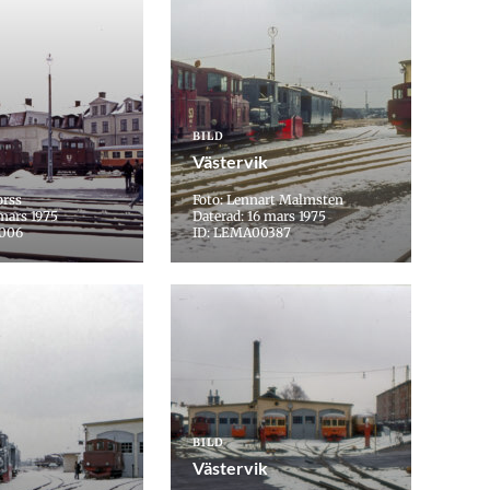
BILD
Västervik
orss
Foto: Lennart Malmsten
 mars 1975
Daterad: 16 mars 1975
0006
ID: LEMA00387
BILD
Västervik