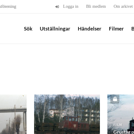
sförening
Logga in
Bli medlem
Om arkivet
Sök
Utställningar
Händelser
Filmer
B
FILM
Gruståg p