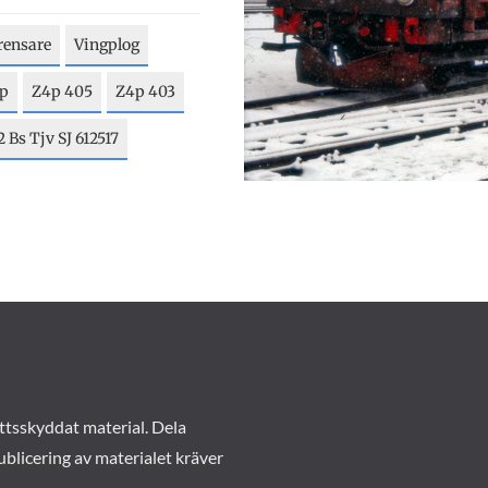
rensare
Vingplog
Bp
Z4p 405
Z4p 403
 Bs Tjv SJ 612517
ttsskyddat material. Dela
ublicering av materialet kräver