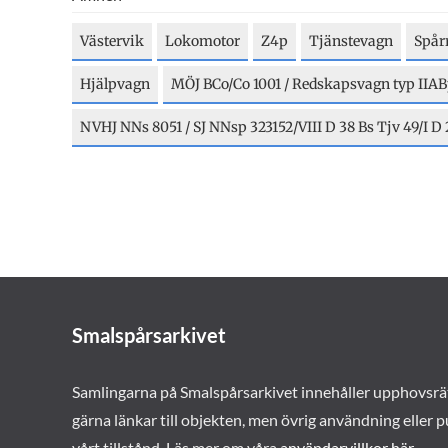
Västervik
Lokomotor
Z4p
Tjänstevagn
Spår
Hjälpvagn
MÖJ BCo/Co 1001 / Redskapsvagn typ IIA
NVHJ NNs 8051 / SJ NNsp 323152/VIII D 38 Bs Tjv 49/I D 2
Smalspårsarkivet
Samlingarna på Smalspårsarkivet innehåller upphovsrä
gärna länkar till objekten, men övrig användning eller p
vårt tillstånd. Läs mer om våra
användarvillkor här
.