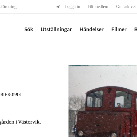
sförening
Logga in
Bli medlem
Om arkivet
Sök
Utställningar
Händelser
Filmer
B
 BIEK01913
ården i Västervik.