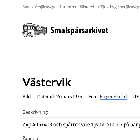
Fortsätt
Smalspårsjärnvägen Hultsfred–Västervik / Tjustbygdens Järnväg
till
innehållet
Västervik
Bild
Daterad: 16 mars 1975
Foto:
Birger Ekelid
ID:
Beskrivning
Z4p 405+403 och spårrensare Tjv nr 612 517 på bang
Ämnen