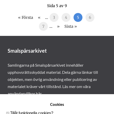
Sida 5 av 9
« Första
«
...
3
4
5
6
7
...
»
Sista »
Smalspårsarkivet
Samlingarna på Smalspårsarkivet innehåller
upphovsrättsskyddat material. Dela gärna länkar till
objekten, men övrig användning eller publicering av
materialet kräver vårt tillstånd. Läs mer om våra
användarvillkor här
.
Cookies
Tillåt funktionella cookies
?