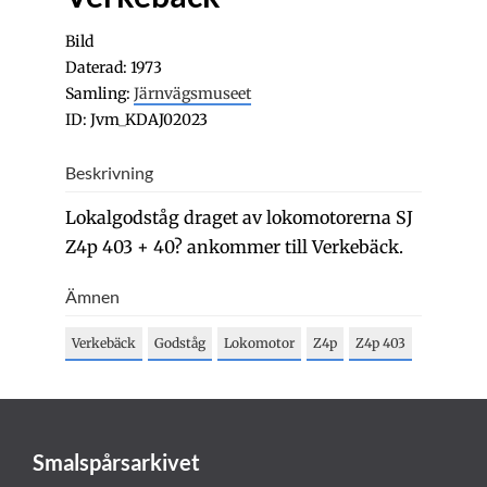
Bild
Daterad: 1973
Samling:
Järnvägsmuseet
ID: Jvm_KDAJ02023
Beskrivning
Lokalgodståg draget av lokomotorerna SJ
Z4p 403 + 40? ankommer till Verkebäck.
Ämnen
Verkebäck
Godståg
Lokomotor
Z4p
Z4p 403
Smalspårsarkivet